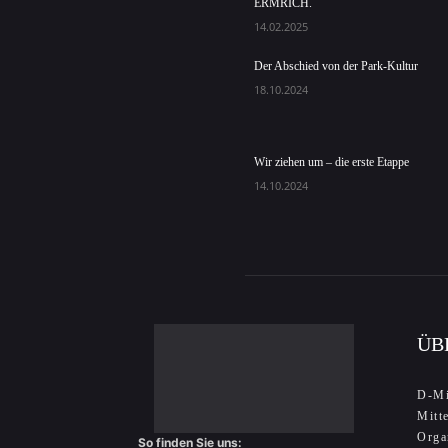
ERMRICH.
14.02.2025
Der Abschied von der Park-Kultur
18.10.2024
Wir ziehen um – die erste Etappe
14.10.2024
ÜB
D-Mi
Mitt
Orga
So finden Sie uns: