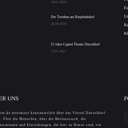
18.01.2019
Es
Un
Der Turmbau am Hauptbahnhof
25.04.2018
Ku
K
25 Jahre Capitol Theater Düsseldorf
13.01.2021
ER UNS
F
tte.de informiert kontinuierlich über das Viertel Düsseldorf
e. Über die Menschen, über die Businesswelt, die
nisationen und Einrichtungen, die hier zu Hause sind, vor