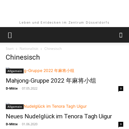
Leben und Entdecken im Zentrum Düsseldorfs
Start
Nationalität
Chinesisch
Chinesisch
Allgemein
Mahjong-Gruppe 2022 年麻将小组
D-Mitte
-
07.05.2022
0
Allgemein
Neues Nudelglück im Tenora Tagh Uigur
D-Mitte
-
01.06.2020
0