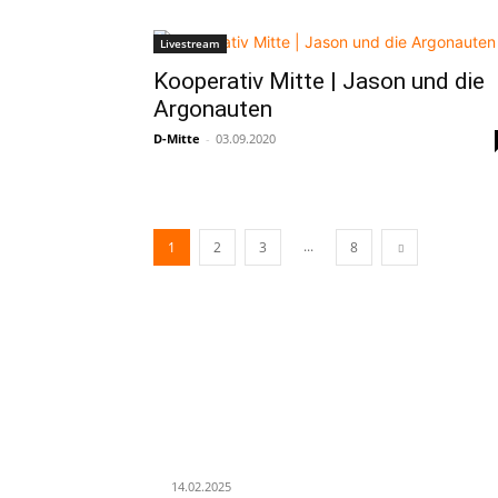
Livestream
Kooperativ Mitte | Jason und die
Argonauten
D-Mitte
-
03.09.2020
...
1
2
3
8
LETZE BEITRÄGE
WIR TRAUERN UM UNSEREN LIEBEN FREUND
ROLAND ERMRICH.
14.02.2025