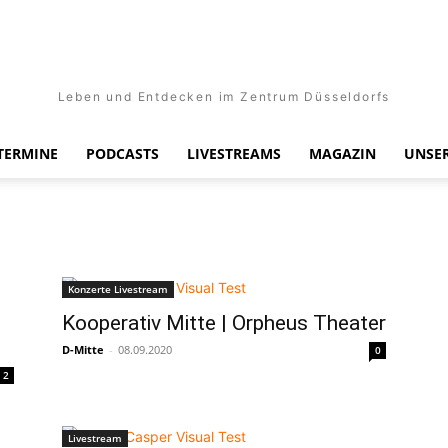
Leben und Entdecken im Zentrum Düsseldorfs
TERMINE
PODCASTS
LIVESTREAMS
MAGAZIN
UNSER
Konzerte Livestream
Kooperativ Mitte | Orpheus Theater
D-Mitte
-
08.09.2020
0
2
Livestream