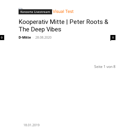
Konzerte Livestream
Kooperativ Mitte | Peter Roots &
The Deep Vibes
D-Mitte
-
28.08.2020
0
0
Seite 1 von 8
POPULAR POSTS
K
PSD Bank Rhein-Ruhr eG verschenkt acht VW up!
Al
18.01.2019
Pa