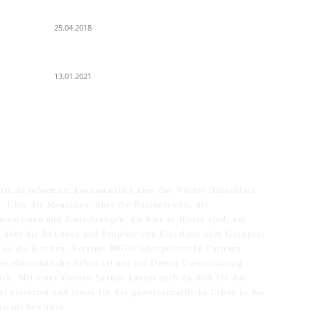
Es
Der Turmbau am Hauptbahnhof
25.04.2018
Un
Ku
25 Jahre Capitol Theater Düsseldorf
K
13.01.2021
ER UNS
F
tte.de informiert kontinuierlich über das Viertel Düsseldorf
e. Über die Menschen, über die Businesswelt, die
nisationen und Einrichtungen, die hier zu Hause sind, vor
m über die Aktionen und Projekte von Einzelnen oder Gruppen;
n es die Kirchen, Vereine, NGOs oder politische Parteien.
re ehrenamtliche Arbeit ist nur mit Deiner Unterstützung
ich. Mit einer kleinen Spende kannst auch du dich für das
tel einsetzen und etwas für das gemeinschaftliche Leben in der
nstadt bewirken.