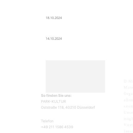
Der Abschied von der Park-Kultur
18.10.2024
Wir ziehen um – die erste Etappe
14.10.2024
ÜB
D-Mi
Mitt
Orga
So finden Sie uns:
alle
PARK-KULTUR
seie
Oststraße 118, 40210 Düsseldorf
Unse
mögl
Telefon
Vier
+49 211 1586 4539
Inne