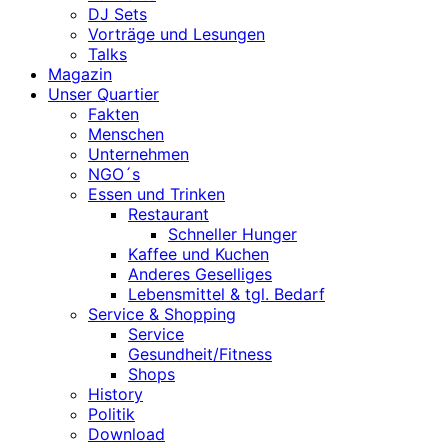
DJ Sets
Vorträge und Lesungen
Talks
Magazin
Unser Quartier
Fakten
Menschen
Unternehmen
NGO´s
Essen und Trinken
Restaurant
Schneller Hunger
Kaffee und Kuchen
Anderes Geselliges
Lebensmittel & tgl. Bedarf
Service & Shopping
Service
Gesundheit/Fitness
Shops
History
Politik
Download