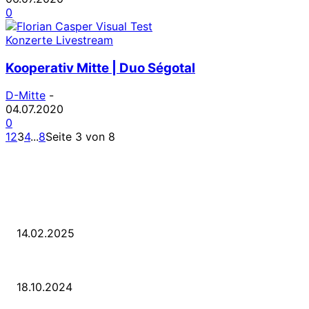
0
Konzerte Livestream
Kooperativ Mitte | Duo Ségotal
D-Mitte
-
04.07.2020
0
1
2
3
4
...
8
Seite 3 von 8
LETZE BEITRÄGE
WIR TRAUERN UM UNSEREN LIEBEN FREUND ROLAND ERMRICH.
14.02.2025
Der Abschied von der Park-Kultur
18.10.2024