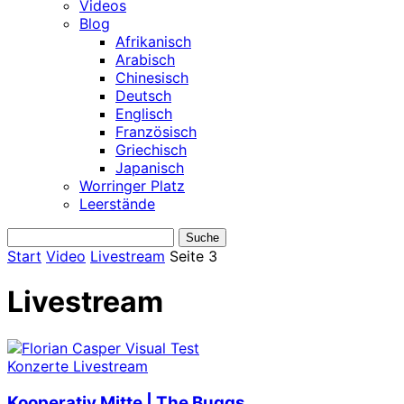
Videos
Blog
Afrikanisch
Arabisch
Chinesisch
Deutsch
Englisch
Französisch
Griechisch
Japanisch
Worringer Platz
Leerstände
Start
Video
Livestream
Seite 3
Livestream
Konzerte Livestream
Kooperativ Mitte | The Buggs