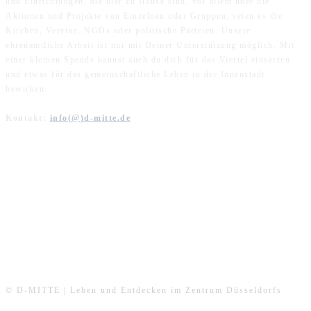
und Einrichtungen, die hier zu Hause sind, vor allem über die
Aktionen und Projekte von Einzelnen oder Gruppen; seien es die
Kirchen, Vereine, NGOs oder politische Parteien. Unsere
ehrenamtliche Arbeit ist nur mit Deiner Unterstützung möglich. Mit
einer kleinen Spende kannst auch du dich für das Viertel einsetzen
und etwas für das gemeinschaftliche Leben in der Innenstadt
bewirken.
Kontakt:
info(@)d-mitte.de
FOLGE UNS
© D-MITTE | Leben und Entdecken im Zentrum Düsseldorfs