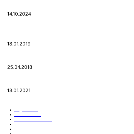
Wir ziehen um – die erste Etappe
14.10.2024
POPULAR POSTS
PSD Bank Rhein-Ruhr eG verschenkt acht VW up!
18.01.2019
Der Turmbau am Hauptbahnhof
25.04.2018
25 Jahre Capitol Theater Düsseldorf
13.01.2021
KATEGORIEN
Allgemein
912
Park-Kultur
270
Essen und Trinken
117
Unser Quartier
114
Kultur
96
KÖ106
93