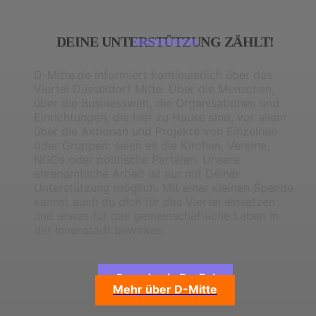
DEINE UNTERSTÜTZUNG ZÄHLT!
D-Mitte.de informiert kontinuierlich über das
Viertel Düsseldorf Mitte. Über die Menschen,
über die Businesswelt, die Organisationen und
Einrichtungen, die hier zu Hause sind, vor allem
über die Aktionen und Projekte von Einzelnen
oder Gruppen; seien es die Kirchen, Vereine,
NGOs oder politische Parteien. Unsere
ehrenamtliche Arbeit ist nur mit Deiner
Unterstützung möglich. Mit einer kleinen Spende
kannst auch du dich für das Viertel einsetzen
und etwas für das gemeinschaftliche Leben in
der Innenstadt bewirken.
Spende via PayPal
Mehr über D-Mitte