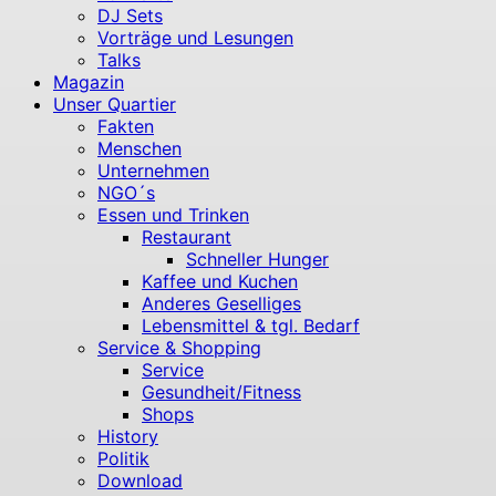
DJ Sets
Vorträge und Lesungen
Talks
Magazin
Unser Quartier
Fakten
Menschen
Unternehmen
NGO´s
Essen und Trinken
Restaurant
Schneller Hunger
Kaffee und Kuchen
Anderes Geselliges
Lebensmittel & tgl. Bedarf
Service & Shopping
Service
Gesundheit/Fitness
Shops
History
Politik
Download