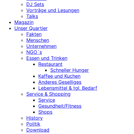
DJ Sets
Vorträge und Lesungen
Talks
Magazin
Unser Quartier
Fakten
Menschen
Unternehmen
NGO´s
Essen und Trinken
Restaurant
Schneller Hunger
Kaffee und Kuchen
Anderes Geselliges
Lebensmittel & tgl. Bedarf
Service & Shopping
Service
Gesundheit/Fitness
Shops
History
Politik
Download