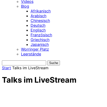
Videos
Blog
Afrikanisch
Arabisch
Chinesisch
Deutsch
Englisch
Französisch
Griechisch
Japanisch
Worringer Platz
Leerstände
Start
Talks im LiveStream
Talks im LiveStream