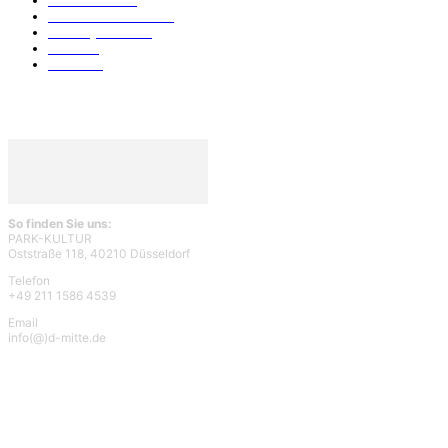
Park-Kultur
270
Essen und Trinken
117
Unser Quartier
114
Kultur
96
KÖ106
93
So finden Sie uns:
PARK-KULTUR
Oststraße 118, 40210 Düsseldorf
Telefon
+49 211 1586 4539
Email
info(@)d-mitte.de
ÜBER UNS