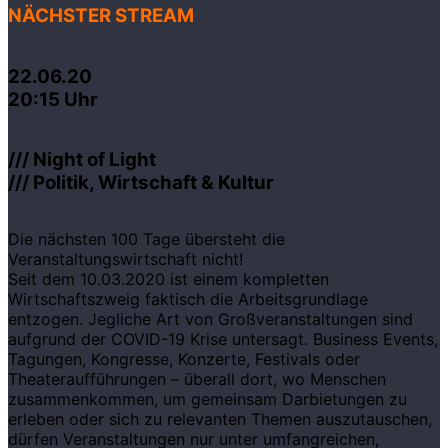
NÄCHSTER STREAM
22.06.20
20:15 Uhr
/// Night of Light
/// Politik, Wirtschaft & Kultur
Die nächsten 100 Tage übersteht die
Veranstaltungswirtschaft nicht!
Seit dem 10.03.2020 ist einem kompletten
Wirtschaftszweig faktisch die Arbeitsgrundlage
entzogen. Jegliche Art von Großveranstaltungen sind
aufgrund der COVID-19 Krise untersagt. Business Events,
Tagungen, Kongresse, Konzerte, Festivals oder
Theateraufführungen – überall dort, wo Menschen
zusammenkommen, um gemeinsam Darbietungen zu
erleben oder sich zu relevanten Themen auszutauschen,
dürfen Veranstaltungen nur unter umfangreichen,