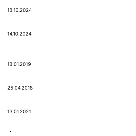
Der Abschied von der Park-Kultur
18.10.2024
Wir ziehen um – die erste Etappe
14.10.2024
POPULAR POSTS
PSD Bank Rhein-Ruhr eG verschenkt acht VW up!
18.01.2019
Der Turmbau am Hauptbahnhof
25.04.2018
25 Jahre Capitol Theater Düsseldorf
13.01.2021
KATEGORIEN
Allgemein
912