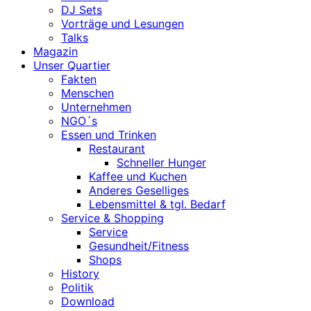
DJ Sets
Vorträge und Lesungen
Talks
Magazin
Unser Quartier
Fakten
Menschen
Unternehmen
NGO´s
Essen und Trinken
Restaurant
Schneller Hunger
Kaffee und Kuchen
Anderes Geselliges
Lebensmittel & tgl. Bedarf
Service & Shopping
Service
Gesundheit/Fitness
Shops
History
Politik
Download