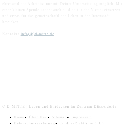
ehrenamtliche Arbeit ist nur mit Deiner Unterstützung möglich. Mit
einer kleinen Spende kannst auch du dich für das Viertel einsetzen
und etwas für das gemeinschaftliche Leben in der Innenstadt
bewirken.
Kontakt:
info(@)d-mitte.de
FOLGE UNS
© D-MITTE | Leben und Entdecken im Zentrum Düsseldorfs
Home
Über Uns
Sitemap
Impressum
Datenschutzerklärung
Cookie-Richtlinie (EU)