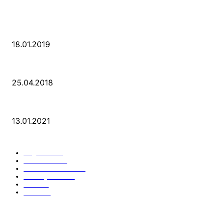
POPULAR POSTS
PSD Bank Rhein-Ruhr eG verschenkt acht VW up!
18.01.2019
Der Turmbau am Hauptbahnhof
25.04.2018
25 Jahre Capitol Theater Düsseldorf
13.01.2021
KATEGORIEN
Allgemein
912
Park-Kultur
270
Essen und Trinken
117
Unser Quartier
114
Kultur
96
KÖ106
93