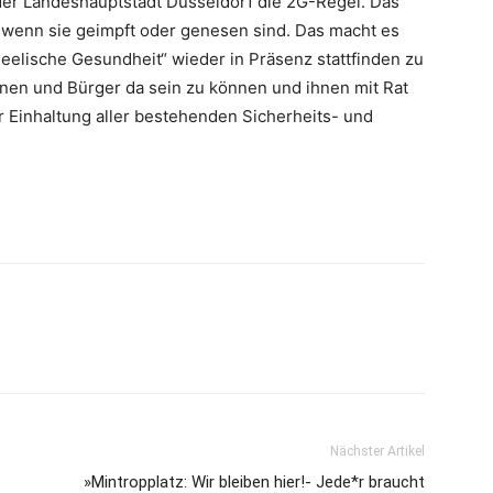
 der Landeshauptstadt Düsseldorf die 2G-Regel. Das
 wenn sie geimpft oder genesen sind. Das macht es
elische Gesundheit“ wieder in Präsenz stattfinden zu
nnen und Bürger da sein zu können und ihnen mit Rat
er Einhaltung aller bestehenden Sicherheits- und
Nächster Artikel
»Mintropplatz: Wir bleiben hier!- Jede*r braucht