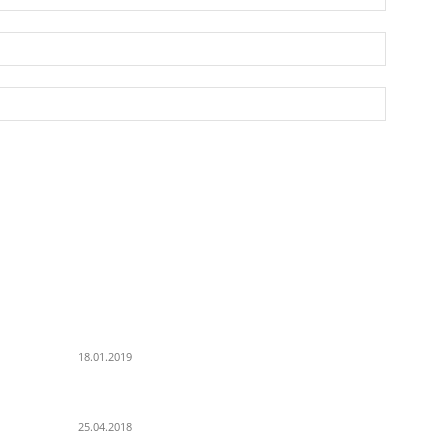
POPULAR POSTS
K
PSD Bank Rhein-Ruhr eG verschenkt acht VW up!
Al
18.01.2019
Pa
Es
Der Turmbau am Hauptbahnhof
25.04.2018
Un