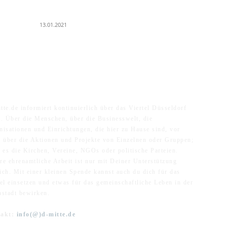
Ku
25 Jahre Capitol Theater Düsseldorf
K
13.01.2021
ER UNS
F
tte.de informiert kontinuierlich über das Viertel Düsseldorf
e. Über die Menschen, über die Businesswelt, die
nisationen und Einrichtungen, die hier zu Hause sind, vor
m über die Aktionen und Projekte von Einzelnen oder Gruppen;
n es die Kirchen, Vereine, NGOs oder politische Parteien.
re ehrenamtliche Arbeit ist nur mit Deiner Unterstützung
ich. Mit einer kleinen Spende kannst auch du dich für das
tel einsetzen und etwas für das gemeinschaftliche Leben in der
nstadt bewirken.
takt:
info(@)d-mitte.de