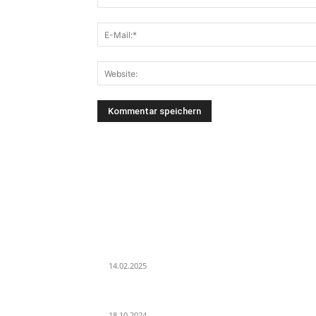
LETZE BEITRÄGE
WIR TRAUERN UM UNSEREN LIEBEN FREUND
ROLAND ERMRICH.
14.02.2025
Der Abschied von der Park-Kultur
18.10.2024