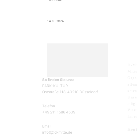
Wir ziehen um – die erste Etappe
14.10.2024
ÜB
D-Mi
Mitt
Orga
So finden Sie uns:
alle
PARK-KULTUR
seie
Oststraße 118, 40210 Düsseldorf
Unse
mögl
Telefon
Vier
+49 211 1586 4539
Inne
Email
Kon
info(@)d-mitte.de