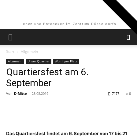
Leben und Entdecken im Zentrum Düsseldorfs
Start
Allgemein
Allgemein
Unser Quartier
Worringer Platz
Quartiersfest am 6.
September
Von
D-Mitte
-
28.08.2019
7177
0
Das Quartiersfest findet am 6. September von 17 bis 21