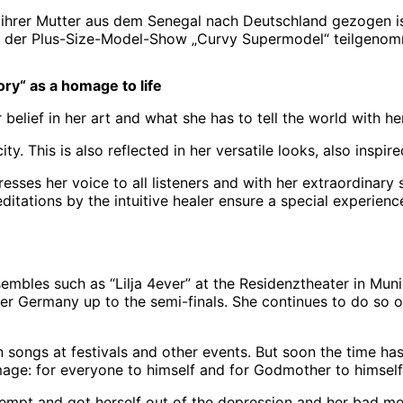
t ihrer Mutter aus dem Senegal nach Deutschland gezogen ist.
7 an der Plus-Size-Model-Show „Curvy Supermodel“ teilgeno
ry“ as a homage to life
belief in her art and what she has to tell the world with he
. This is also reflected in her versatile looks, also inspi
ses her voice to all listeners and with her extraordinary s
ditations by the intuitive healer ensure a special experien
embles such as “Lilja 4ever” at the Residenztheater in Muni
er Germany up to the semi-finals. She continues to do so o
wn songs at festivals and other events. But soon the time h
mage: for everyone to himself and for Godmother to himself
tempt and got herself out of the depression and her bad men