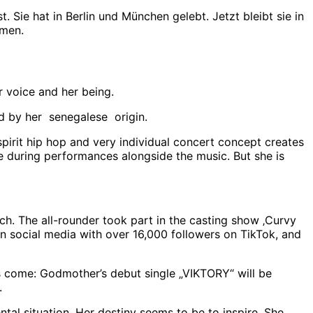
 Sie hat in Berlin und München gelebt. Jetzt bleibt sie in
mmen.
r voice and her being.
red by her senegalese origin.
pirit hip hop and very individual concert concept creates
ce during performances alongside the music. But she is
ch. The all-rounder took part in the casting show ‚Curvy
n social media with over 16,000 followers on TikTok, and
as come: Godmother’s debut single „VIKTORY“ will be
.
tal situation. Her destiny seems to be to inspire. She