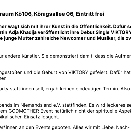
raum Kö106, Königsallee 06, Eintritt frei
 wagt sich mit ihrer Kunst in die Öffentlichkeit. Dafür s
in Adja Khadija veröffentlicht ihre Debut Single VIKTOR
ie junge Mutter zahlreiche Newcomer und Musiker, die zw
ür andere Künstler. Sie demonstriert damit, dass die Aufme
angestoßen und die Geburt von VIKTORY gefeiert. Dafür hat
nen.
arty stattfinden soll, ergab keinen eindeutigen Termin. A
bends im Niemandsland e.V. stattfinden. Es wird leckeres 
em GODMOTHER Event natürlich nicht der spirituelle Aspekt 
kalischen Einsatz losgeht.
r*innen an den Events geboten. Alles wir mit Liebe, Nach