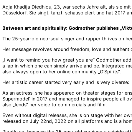
Adja Khadija Diedhiou, 23, war sechs Jahre alt, als sie mi
Düsseldorf. Sie singt, tanzt, schauspielert und hat 201
Between art and spirituality: Godmother publishes „Vikto
The 25-year-old neo-soul singer and rapper thrives on her 
Her message revolves around freedom, love and authenticity
„I want to remind you how great you are“ Godmother addres
a lap in which one can simply arrive and be. Integrated me
also always open to her online community „G’Spirits“.
Her artistic career started very early and is very diverse:
As an actress, she has appeared on theater stages for ens
Supermodel‘ in 2017 and managed to inspire people all ov
also „lends“ her voice to commercials and film.
Even without digital releases, she is on stage with her o
released on July 22nd, 2022 on all platforms and is a ho
Rightly so, because the 25-year-old survived a suicide at