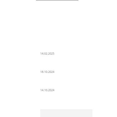
LETZE BEITRÄGE
WIR TRAUERN UM UNSEREN LIEBEN FREUND
ROLAND ERMRICH.
14.02.2025
Der Abschied von der Park-Kultur
18.10.2024
Wir ziehen um – die erste Etappe
14.10.2024
ÜB