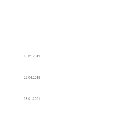
POPULAR POSTS
K
PSD Bank Rhein-Ruhr eG verschenkt acht VW up!
Al
18.01.2019
Pa
Es
Der Turmbau am Hauptbahnhof
25.04.2018
Un
Ku
25 Jahre Capitol Theater Düsseldorf
K
13.01.2021
ER UNS
F