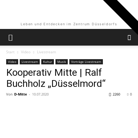
Leben und Entdecken im Zentrum Düsseldorfs
Start
Video
Livestream
Video
Livestream
Kultur
Musik
Vorträge Livestream
Kooperativ Mitte | Ralf
Buchholz „Düsselmord“
Von
D-Mitte
-
10.07.2020
2260
0