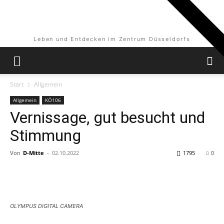
Leben und Entdecken im Zentrum Düsseldorfs
Start
Allgemein
Allgemein
KÖ106
Vernissage, gut besucht und
Stimmung
Von
D-Mitte
-
02.10.2022
1795
0
OLYMPUS DIGITAL CAMERA