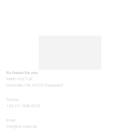
KÖ106
93
So finden Sie uns:
PARK-KULTUR
Oststraße 118, 40210 Düsseldorf
Telefon
+49 211 1586 4539
Email
info(@)d-mitte.de