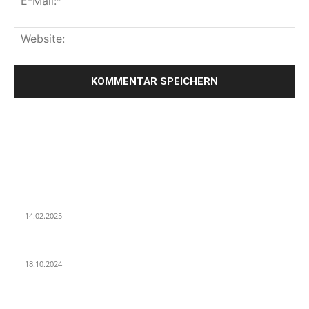
LETZE BEITRÄGE
WIR TRAUERN UM UNSEREN LIEBEN FREUND ROLAND ERMRICH.
14.02.2025
Der Abschied von der Park-Kultur
18.10.2024
Wir ziehen um – die erste Etappe