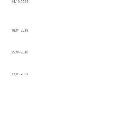
14.10.2024
POPULAR POSTS
PSD Bank Rhein-Ruhr eG verschenkt acht VW up!
18.01.2019
Der Turmbau am Hauptbahnhof
25.04.2018
25 Jahre Capitol Theater Düsseldorf
13.01.2021
KATEGORIEN
Allgemein
912
Park-Kultur
270
Essen und Trinken
117
Unser Quartier
114
Kultur
96