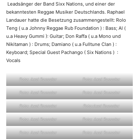
Leadsänger der Band Sixx Nations, und einer der
bekanntesten Reggae Musiker Deutschlands. Raphael
Landauer hatte die Besetzung zusammengestellt: Rolo
Teng ( u.a Johnny Reggae Rub Foundation ) : Bass; Al (
u.a Heavy Gummi ): Guitar; Don Raffa ( u.a Mono und
Nikitaman ) : Drums; Damiano ( u.a Fulltune Clan ) :
Keyboard; Special Guest Pachango ( Six Nations ) :
Vocals
Foto: Axel Roessler
Foto: Axel Roessler
Foto: Axel Roessler
Foto: Axel Roessler
Foto: Axel Roessler
Foto:Axel Roessler
Foto: Axel Roessler
Foto: Axel Roessler
Foto: Axel Roessler
Foto: Axel Roessler