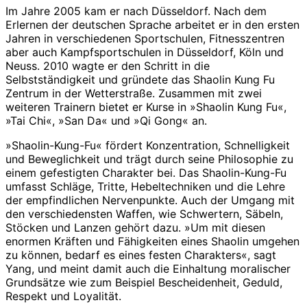
Im Jahre 2005 kam er nach Düsseldorf. Nach dem
Erlernen der deutschen Sprache arbeitet er in den ersten
Jahren in verschiedenen Sportschulen, Fitnesszentren
aber auch Kampfsportschulen in Düsseldorf, Köln und
Neuss. 2010 wagte er den Schritt in die
Selbstständigkeit und gründete das Shaolin Kung Fu
Zentrum in der Wetterstraße. Zusammen mit zwei
weiteren Trainern bietet er Kurse in »Shaolin Kung Fu«,
»Tai Chi«, »San Da« und »Qi Gong« an.
»Shaolin-Kung-Fu« fördert Konzentration, Schnelligkeit
und Beweglichkeit und trägt durch seine Philosophie zu
einem gefestigten Charakter bei. Das Shaolin-Kung-Fu
umfasst Schläge, Tritte, Hebeltechniken und die Lehre
der empfindlichen Nervenpunkte. Auch der Umgang mit
den verschiedensten Waffen, wie Schwertern, Säbeln,
Stöcken und Lanzen gehört dazu. »Um mit diesen
enormen Kräften und Fähigkeiten eines Shaolin umgehen
zu können, bedarf es eines festen Charakters«, sagt
Yang, und meint damit auch die Einhaltung moralischer
Grundsätze wie zum Beispiel Bescheidenheit, Geduld,
Respekt und Loyalität.