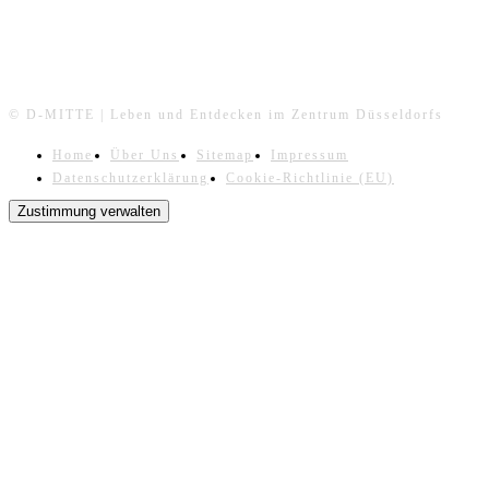
© D-MITTE | Leben und Entdecken im Zentrum Düsseldorfs
Home
Über Uns
Sitemap
Impressum
Datenschutzerklärung
Cookie-Richtlinie (EU)
Zustimmung verwalten