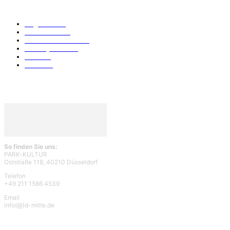
KATEGORIEN
Allgemein
912
Park-Kultur
270
Essen und Trinken
117
Unser Quartier
114
Kultur
96
KÖ106
93
So finden Sie uns:
PARK-KULTUR
Oststraße 118, 40210 Düsseldorf
Telefon
+49 211 1586 4539
Email
info(@)d-mitte.de