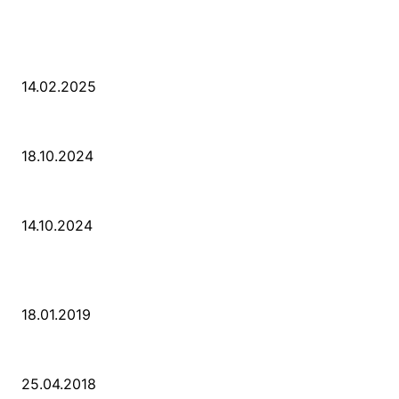
LETZE BEITRÄGE
WIR TRAUERN UM UNSEREN LIEBEN FREUND ROLAND ERMRICH.
14.02.2025
Der Abschied von der Park-Kultur
18.10.2024
Wir ziehen um – die erste Etappe
14.10.2024
POPULAR POSTS
PSD Bank Rhein-Ruhr eG verschenkt acht VW up!
18.01.2019
Der Turmbau am Hauptbahnhof
25.04.2018