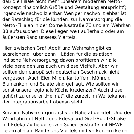
daß die Filiale nicht mehr „unserem modernen Netto-
Konzept hinsichtlich Größe und Gestaltung entspricht“;
irgendwie nachvollziehbar. Weniger nachvollziehbar ist
der Ratschlag für die Kunden, zur Nahversorgung die
Netto-Filialen in der Corneliusstraße 76 und am Wehrhan
33 aufzusuchen. Diese liegen weit außerhalb oder am
äußersten Rand unseres Viertels.
Hier, zwischen Graf-Adolf und Wehrhahn gibt es
ausreichend- über zehn – Läden für die asiatisch-
indische Nahversorgung; davon profitieren wir alle –
viele beneiden uns auch um diese Vielfalt. Aber wir
sollten den europäisch-deutschen Geschmack nicht
vergessen. Auch Eier, Milch, Kartoffeln. Möhren,
Blumenkohl und Salate sind gefragt, Wie sollten wir
sonst unsere regionale Küche kredenzen? Auch diese
gehört zu unserer „Heimat“, die zurzeit im Wertekanon
der Integrationsarbeit obenan steht.
Kurzum: Nahversorgung ist von Nähe abgeleitet. Und der
Wehrhahn mit Netto und Edeka und Graf-Adolf-Straße
mit Edeka Zurheide, sowie Scheurenstraße mit REWE
liegen alle am Rande des Viertels und verkörpern keine