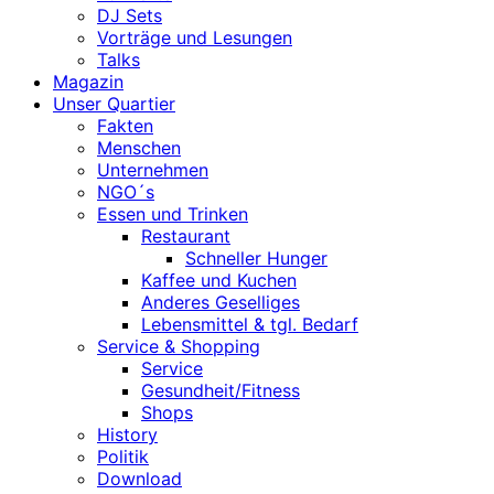
DJ Sets
Vorträge und Lesungen
Talks
Magazin
Unser Quartier
Fakten
Menschen
Unternehmen
NGO´s
Essen und Trinken
Restaurant
Schneller Hunger
Kaffee und Kuchen
Anderes Geselliges
Lebensmittel & tgl. Bedarf
Service & Shopping
Service
Gesundheit/Fitness
Shops
History
Politik
Download