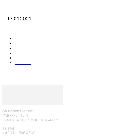
25 Jahre Capitol Theater Düsseldorf
13.01.2021
KATEGORIEN
Allgemein
912
Park-Kultur
270
Essen und Trinken
117
Unser Quartier
114
Kultur
96
KÖ106
93
So finden Sie uns:
PARK-KULTUR
Oststraße 118, 40210 Düsseldorf
Telefon
+49 211 1586 4539