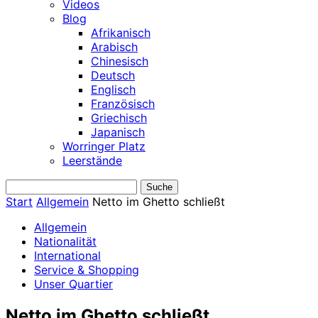
Videos
Blog
Afrikanisch
Arabisch
Chinesisch
Deutsch
Englisch
Französisch
Griechisch
Japanisch
Worringer Platz
Leerstände
Start
Allgemein
Netto im Ghetto schließt
Allgemein
Nationalität
International
Service & Shopping
Unser Quartier
Netto im Ghetto schließt