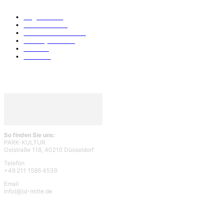
Allgemein
912
Park-Kultur
270
Essen und Trinken
117
Unser Quartier
114
Kultur
96
KÖ106
93
So finden Sie uns:
PARK-KULTUR
Oststraße 118, 40210 Düsseldorf
Telefon
+49 211 1586 4539
Email
info(@)d-mitte.de