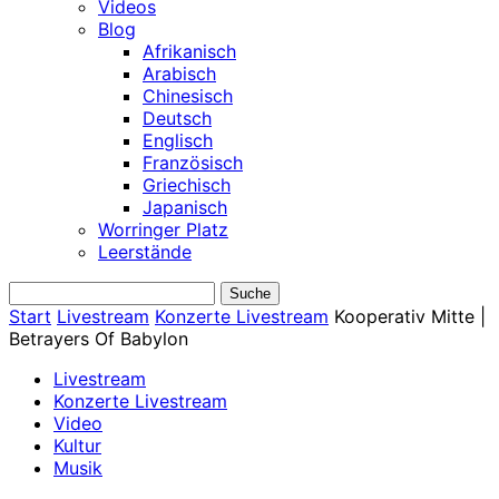
Videos
Blog
Afrikanisch
Arabisch
Chinesisch
Deutsch
Englisch
Französisch
Griechisch
Japanisch
Worringer Platz
Leerstände
Start
Livestream
Konzerte Livestream
Kooperativ Mitte |
Betrayers Of Babylon
Livestream
Konzerte Livestream
Video
Kultur
Musik