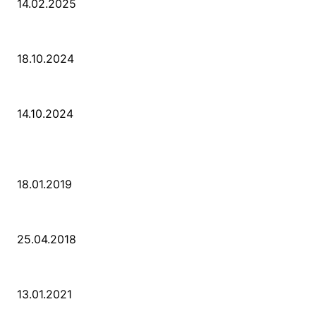
14.02.2025
Der Abschied von der Park-Kultur
18.10.2024
Wir ziehen um – die erste Etappe
14.10.2024
POPULAR POSTS
PSD Bank Rhein-Ruhr eG verschenkt acht VW up!
18.01.2019
Der Turmbau am Hauptbahnhof
25.04.2018
25 Jahre Capitol Theater Düsseldorf
13.01.2021
KATEGORIEN