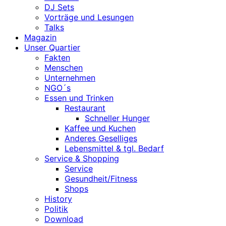
DJ Sets
Vorträge und Lesungen
Talks
Magazin
Unser Quartier
Fakten
Menschen
Unternehmen
NGO´s
Essen und Trinken
Restaurant
Schneller Hunger
Kaffee und Kuchen
Anderes Geselliges
Lebensmittel & tgl. Bedarf
Service & Shopping
Service
Gesundheit/Fitness
Shops
History
Politik
Download