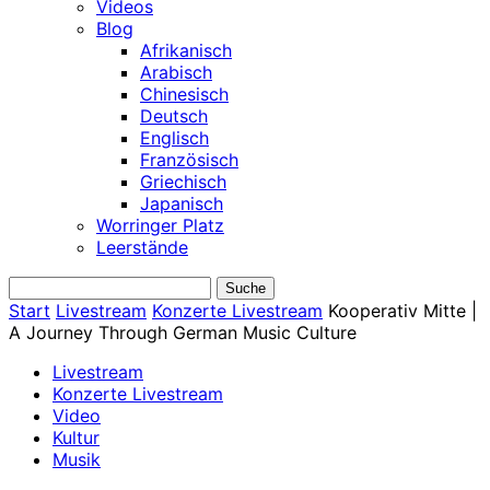
Videos
Blog
Afrikanisch
Arabisch
Chinesisch
Deutsch
Englisch
Französisch
Griechisch
Japanisch
Worringer Platz
Leerstände
Start
Livestream
Konzerte Livestream
Kooperativ Mitte |
A Journey Through German Music Culture
Livestream
Konzerte Livestream
Video
Kultur
Musik