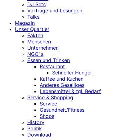
DJ Sets
Vorträge und Lesungen
Talks
Magazin
Unser Quartier
Fakten
Menschen
Unternehmen
NGO´s
Essen und Trinken
Restaurant
Schneller Hunger
Kaffee und Kuchen
Anderes Geselliges
Lebensmittel & tgl. Bedarf
Service & Shopping
Service
Gesundheit/Fitness
Shops
History
Politik
Download