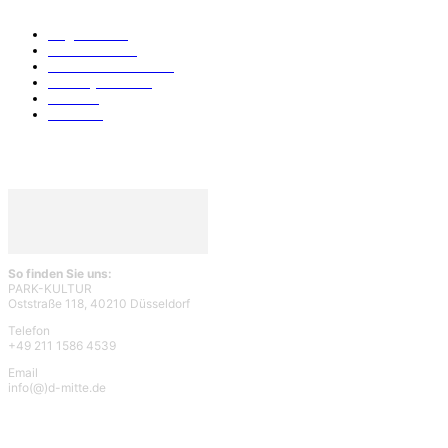
Allgemein
912
Park-Kultur
270
Essen und Trinken
117
Unser Quartier
114
Kultur
96
KÖ106
93
So finden Sie uns:
PARK-KULTUR
Oststraße 118, 40210 Düsseldorf
Telefon
+49 211 1586 4539
Email
info(@)d-mitte.de