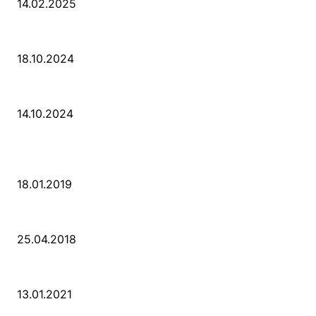
14.02.2025
Der Abschied von der Park-Kultur
18.10.2024
Wir ziehen um – die erste Etappe
14.10.2024
POPULAR POSTS
PSD Bank Rhein-Ruhr eG verschenkt acht VW up!
18.01.2019
Der Turmbau am Hauptbahnhof
25.04.2018
25 Jahre Capitol Theater Düsseldorf
13.01.2021
KATEGORIEN