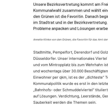
Unsere Bezirksvertretung kommt am Freit
Kommunalwahl zusammen und wählt eine n
den Grünen ist die Favoritin. Danach begin
im Stadtrat und in der Bezirksvertretung
Probleme anpacken und Lösungen erarbei
Annette Klinke von den Grünen, die Favoritin für das Amt de
Stadtmitte, Pempelfort, Derendorf und Golz
Düsseldorfer. Unser internationales Viertel
und vom Mintropplatz bis zum Wehrhahn ist
und wochentags über 30.000 Beschäftigten 
Einwohner per qkm, ist es der „dichteste“ T
Kommunalpolitik wurde es erst in den letzte
„Bahnhofs- oder Schmuddelviertel“ titulier
auf Lösungen. Verdichtung, Leerstände, Gent
Sauberkeit werden die Themen sein.