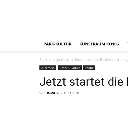
PARK-KULTUR
KUNSTRAUM KÖ106
Start
Allgemein
Jetzt startet die Bezirksvertretung
Allgemein
Unser Quartier
Politik
Jetzt startet die
Von
D-Mitte
-
11.11.2020