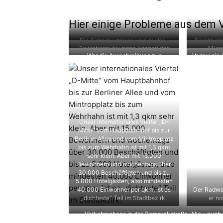
Hier einige Probleme aus dem V
Die Schadowtrasse und der Kö-
Der Worrin
Zwischennutzungen können das
Müss
Bogen 2 wird diese Einkaufsstrasse
w
War die Ausschreibung zur
Vorher ein 
Viertel positiv verändern
Hauptba
verändern. Noch keine endgültigen
Verbesserung des Vorplatzes eine
wer kann 
Vorschläge
Albi-Veranstaltung zugunsten der
Bahn?
Unser internationales Viertel „D-
Mitte“ vom Hauptbahnhof bis zur
Berliner Allee und vom Mintropplatz
bis zum Wehrhahn ist mit 1,3 qkm
sehr klein. Aber mit 15.000
Bewohnern und wochentags über
30.000 Beschäftigten und bis zu
5.000 Hotelgästen, also mindesten
40.000 Einwohner per qkm, ist es
Der Radweg
„dichteste“ Teil im Stadtbezirk.
er no
Verkehrschaos in der Bismarckstraße. Alle – auch d