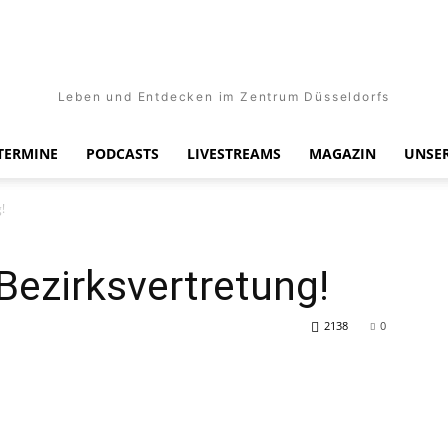
Leben und Entdecken im Zentrum Düsseldorfs
TERMINE
PODCASTS
LIVESTREAMS
MAGAZIN
UNSER
!
 Bezirksvertretung!
2138
0