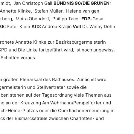
midt, Jan Christoph Gail
BÜNDNIS 90/DIE GRÜNEN:
Annette Klinke, Stefan Müller, Helene van gen
orberg, Moira Obendorf, Philipp Tacer
FDP:
Gesa
KE:
Peter Klein
AfD:
Andrea Kraljic
Volt
Dr. Winny Dehn
rdnete Annette Klinke zur Bezirksbürgermeisterin
SPD und Die Linke fortgeführt wird, ist noch ungewiss.
 Schatten voraus.
im großen Plenarsaal des Rathauses. Zunächst wird
rgermeisterin und Stellvertreter sowie die
eben stehen auf der Tagesordnung viele Themen aus
ung an der Kreuzung Am Wehrhahn/Pempelforter und
rich-Heine-Platzes oder die Oberflächenerneuerung in
stück der Bismarckstraße zwischen Charlotten- und