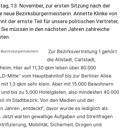
ag, 13. November, zur ersten Sitzung nach der
eue Bezirksbürgermeisterin. Annette Klinke von
nt der ernste Teil für unsere politischen Vertreter,
. Sie müssen in den nächsten Jahren zahlreiche
ten.
Zur Bezirksvertretung 1 gehört
r Bezirksbürgermeisterin
die Altstadt, Carlstadt,
heim. Hier auf 11,30 qkm leben über 80.000
 „D-Mitte“ vom Hauptbahnhof bis zur Berliner Allee
 mit 1,3 qkm sehr klein. Aber mit 15.000 Bewohnern
und bis zu 5.000 Hotelgästen, also mindesten 40.000
eil im Stadtbezirk. Von den Medien und der
n Jahren „entdeckt“, davor wurde es lediglich als
t. Jetzt warten gewaltige Aufgaben und Streitfragen
rifizierung, Mobilität, Sicherheit, Drogen und