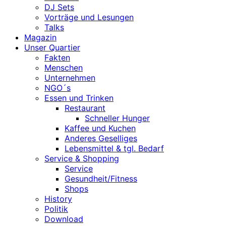
DJ Sets
Vorträge und Lesungen
Talks
Magazin
Unser Quartier
Fakten
Menschen
Unternehmen
NGO´s
Essen und Trinken
Restaurant
Schneller Hunger
Kaffee und Kuchen
Anderes Geselliges
Lebensmittel & tgl. Bedarf
Service & Shopping
Service
Gesundheit/Fitness
Shops
History
Politik
Download