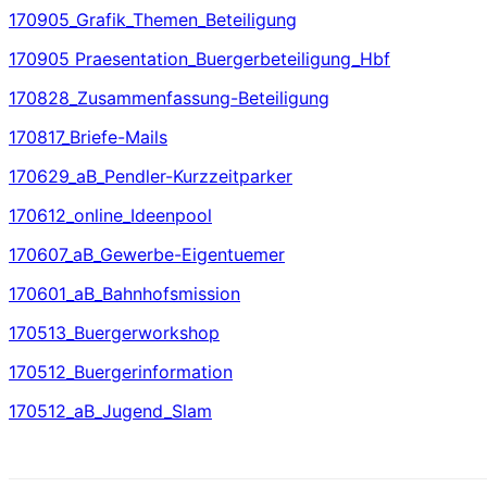
170905_Grafik_Themen_Beteiligung
170905 Praesentation_Buergerbeteiligung_Hbf
170828_Zusammenfassung-Beteiligung
170817_Briefe-Mails
170629_aB_Pendler-Kurzzeitparker
170612_online_Ideenpool
170607_aB_Gewerbe-Eigentuemer
170601_aB_Bahnhofsmission
170513_Buergerworkshop
170512_Buergerinformation
170512_aB_Jugend_Slam