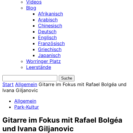
Videos
Blog
Afrikanisch
Arabisch
Chinesisch
Deutsch
Englisch
Französisch
Griechisch
Japanisch
Worringer Platz
Leerstände
Start
Allgemein
Gitarre im Fokus mit Rafael Bolgéa und
Ivana Giljanovic
Allgemein
Park-Kultur
Gitarre im Fokus mit Rafael Bolgéa
und Ivana Giljanovic