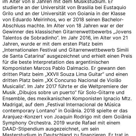
im Alter von 8 Jahren mit dem Musikstudium. Er
studierte an der Universität von Brasilia bei Eustaquio
Grilo und an der Universität von Goiania in der Klasse
von Eduardo Meirinhos, wo er 2018 seinen Bachelor-
Abschluss machte. Im Alter von 18 Jahren war er der
Gewinner des klassischen Gitarrenwettbewerbs „Jovens
Talentos de Sobradinho“. Im Jahr 2016, im Alter von 21
Jahren, wurde er mit dem ersten Platz beim
„Internationalen Festival und Gitarrenwettbewerb Simili
de Santa Catarina“ ausgezeichnet und erhielt einen Preis
für die beste Interpretation des argentinischen
Komponisten Marcos Pablo Dalmacio. Er gewann den
dritten Platz beim „XXVII Souza Lima Guitar“ und einen
dritten Platz beim „XX Concurso Nacional de Violão
Musicalis“. Im Jahr 2017 führte er die Weltpremiere der
Musik „Dibujos sobre un puerto“ für Solo-Gitarre und
Ensemble, des mexikanischen Komponisten Ignacio Mtz.
Madrigal, auf dem „Festival Internacional de Música
contemporary Lontano“ in Goiânia. 2018 spielte er das
Aranjuez-Konzert von Joaquin Rodrigo mit dem Goiânia
Symphony Orchestra. 2019 wurde Rafael mit einem
DAAD-Stipendium ausgezeichnet, um sein
Masterstudium in Deutschland zu finanzieren. Er trat in