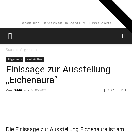
Leben und Entdecken im Zentrum Düsseldorfs
Start
Allgemein
Allgemein
Park-Kultur
Finissage zur Ausstellung
„Eichenaura“
Von
D-Mitte
-
16.06.2021
1681
1
Die Finissage zur Ausstellung Eichenaura ist am