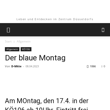
Leben und Entdecken im Zentrum Düsseldorfs
Start
Allgemein
Allgemein
KÖ106
Der blaue Montag
Von
D-Mitte
-
08.04.2023
1066
0
Am MOntag, den 17.4. in der