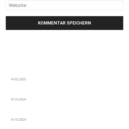
LETZE BEITRÄGE
WIR TRAUERN UM UNSEREN LIEBEN FREUND ROLAND ERMRICH.
14.02.2025
Der Abschied von der Park-Kultur
18.10.2024
Wir ziehen um – die erste Etappe
14.10.2024
POPULAR POSTS