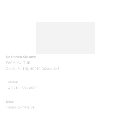
So finden Sie uns:
PARK-KULTUR
Oststraße 118, 40210 Düsseldorf
Telefon
+49 211 1586 4539
Email
info(@)d-mitte.de
ÜBER UNS