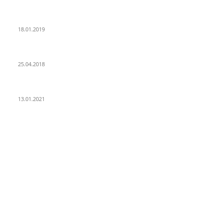
PSD Bank Rhein-Ruhr eG verschenkt acht VW up!
18.01.2019
Der Turmbau am Hauptbahnhof
25.04.2018
25 Jahre Capitol Theater Düsseldorf
13.01.2021
KATEGORIEN
Allgemein
912
Park-Kultur
270
Essen und Trinken
117
Unser Quartier
114
Kultur
96
KÖ106
93