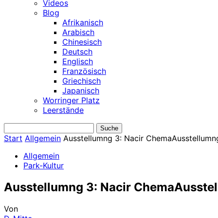
Videos
Blog
Afrikanisch
Arabisch
Chinesisch
Deutsch
Englisch
Französisch
Griechisch
Japanisch
Worringer Platz
Leerstände
Start
Allgemein
Ausstellumng 3: Nacir ChemaAusstellumn
Allgemein
Park-Kultur
Ausstellumng 3: Nacir ChemaAusstel
Von