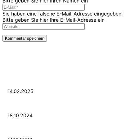
Bitte geben Sie hier Ihren Namen ein
Sie haben eine falsche E-Mail-Adresse eingegeben!
Bitte geben Sie hier Ihre E-Mail-Adresse ein
LETZE BEITRÄGE
WIR TRAUERN UM UNSEREN LIEBEN FREUND ROLAND ERMRICH.
14.02.2025
Der Abschied von der Park-Kultur
18.10.2024
Wir ziehen um – die erste Etappe