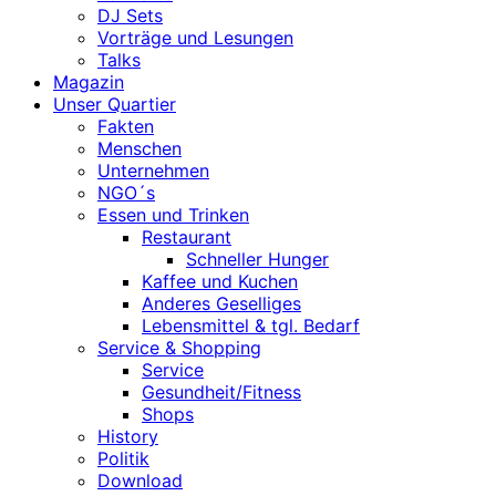
DJ Sets
Vorträge und Lesungen
Talks
Magazin
Unser Quartier
Fakten
Menschen
Unternehmen
NGO´s
Essen und Trinken
Restaurant
Schneller Hunger
Kaffee und Kuchen
Anderes Geselliges
Lebensmittel & tgl. Bedarf
Service & Shopping
Service
Gesundheit/Fitness
Shops
History
Politik
Download