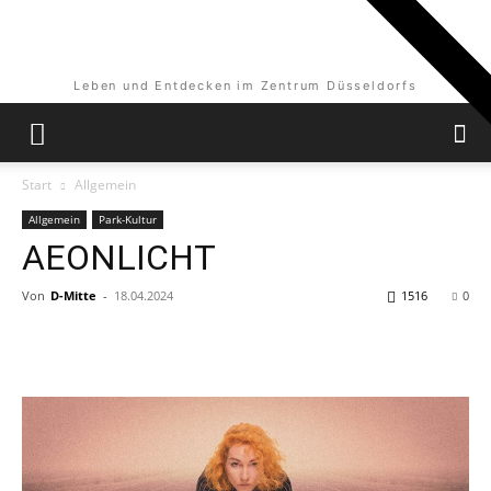
Leben und Entdecken im Zentrum Düsseldorfs
Start
Allgemein
Allgemein
Park-Kultur
AEONLICHT
Von
D-Mitte
-
18.04.2024
1516
0