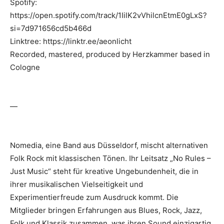
Spotify:
https://open.spotify.com/track/1IilK2vVhilcnEtmE0gLxS?
si=7d971656cd5b466d
Linktree: https://linktr.ee/aeonlicht
Recorded, mastered, produced by Herzkammer based in
Cologne
—
Nomedia, eine Band aus Düsseldorf, mischt alternativen
Folk Rock mit klassischen Tönen. Ihr Leitsatz „No Rules –
Just Music“ steht für kreative Ungebundenheit, die in
ihrer musikalischen Vielseitigkeit und
Experimentierfreude zum Ausdruck kommt. Die
Mitglieder bringen Erfahrungen aus Blues, Rock, Jazz,
Folk und Klassik zusammen, was ihren Sound einzigartig