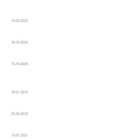
LETZE BEITRÄGE
WIR TRAUERN UM UNSEREN LIEBEN FREUND ROLAND ERMRICH.
14.02.2025
Der Abschied von der Park-Kultur
18.10.2024
Wir ziehen um – die erste Etappe
14.10.2024
POPULAR POSTS
PSD Bank Rhein-Ruhr eG verschenkt acht VW up!
18.01.2019
Der Turmbau am Hauptbahnhof
25.04.2018
25 Jahre Capitol Theater Düsseldorf
13.01.2021