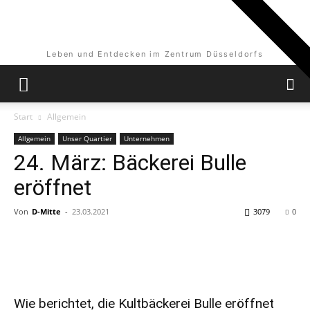
Leben und Entdecken im Zentrum Düsseldorfs
Start
Allgemein
Allgemein
Unser Quartier
Unternehmen
24. März: Bäckerei Bulle
eröffnet
Von
D-Mitte
-
23.03.2021
3079
0
Wie
berichtet
, die Kultbäckerei Bulle eröffnet