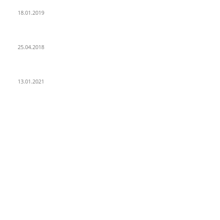
PSD Bank Rhein-Ruhr eG verschenkt acht VW up!
18.01.2019
Der Turmbau am Hauptbahnhof
25.04.2018
25 Jahre Capitol Theater Düsseldorf
13.01.2021
KATEGORIEN
Allgemein
912
Park-Kultur
270
Essen und Trinken
117
Unser Quartier
114
Kultur
96
KÖ106
93