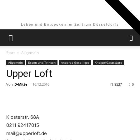
Leben und Entdecken im Zentrum Düsseldorfs
Start
Allgemein
Allgemein
Essen und Trinken
Anderes Geselliges
Kneipe/Gaststätte
Upper Loft
Von
D-Mitte
-
16.12.2016
9537
0
Klosterstr. 68A
0211 92417015
mail@upperloft.de