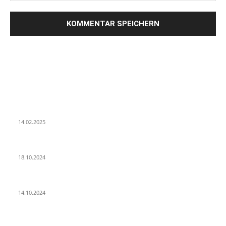
LETZE BEITRÄGE
WIR TRAUERN UM UNSEREN LIEBEN FREUND ROLAND ERMRICH.
14.02.2025
Der Abschied von der Park-Kultur
18.10.2024
Wir ziehen um – die erste Etappe
14.10.2024
POPULAR POSTS