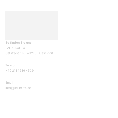
So finden Sie uns:
PARK-KULTUR
Oststraße 118, 40210 Düsseldorf
Telefon
+49 211 1586 4539
Email
info(@)d-mitte.de
ÜBER UNS