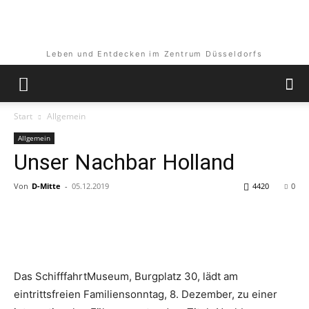
Leben und Entdecken im Zentrum Düsseldorfs
Start
Allgemein
Allgemein
Unser Nachbar Holland
Von
D-Mitte
-
05.12.2019
4420
0
Das SchifffahrtMuseum, Burgplatz 30, lädt am
eintrittsfreien Familiensonntag, 8. Dezember, zu einer