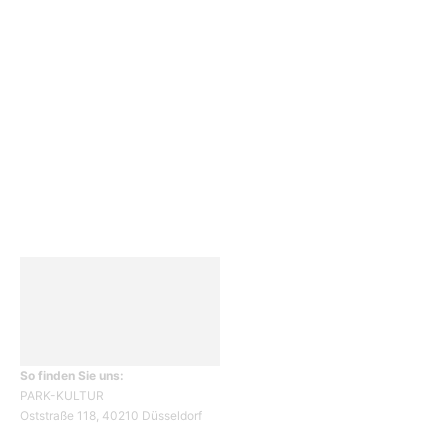
Allgemein
912
Park-Kultur
270
Essen und Trinken
117
Unser Quartier
114
Kultur
96
KÖ106
93
So finden Sie uns:
PARK-KULTUR
Oststraße 118, 40210 Düsseldorf