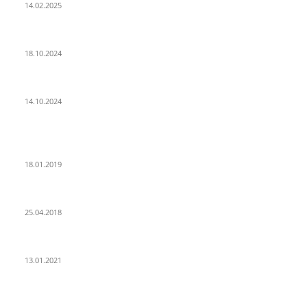
14.02.2025
Der Abschied von der Park-Kultur
18.10.2024
Wir ziehen um – die erste Etappe
14.10.2024
POPULAR POSTS
PSD Bank Rhein-Ruhr eG verschenkt acht VW up!
18.01.2019
Der Turmbau am Hauptbahnhof
25.04.2018
25 Jahre Capitol Theater Düsseldorf
13.01.2021
KATEGORIEN