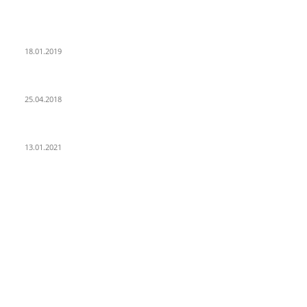
POPULAR POSTS
PSD Bank Rhein-Ruhr eG verschenkt acht VW up!
18.01.2019
Der Turmbau am Hauptbahnhof
25.04.2018
25 Jahre Capitol Theater Düsseldorf
13.01.2021
KATEGORIEN
Allgemein
912
Park-Kultur
270
Essen und Trinken
117
Unser Quartier
114
Kultur
96
KÖ106
93