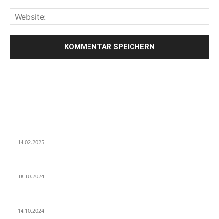
LETZE BEITRÄGE
WIR TRAUERN UM UNSEREN LIEBEN FREUND ROLAND ERMRICH.
14.02.2025
Der Abschied von der Park-Kultur
18.10.2024
Wir ziehen um – die erste Etappe
14.10.2024