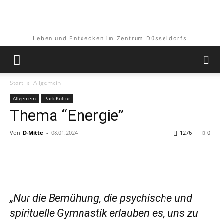
Leben und Entdecken im Zentrum Düsseldorfs
Start
Allgemein
Allgemein
Park-Kultur
Thema “Energie”
Von
D-Mitte
-
08.01.2024
1276
0
„Nur die Bemühung, die psychische und
spirituelle Gymnastik erlauben es, uns zu