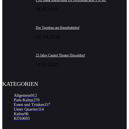
PSD Bank Rhein-Ruhr eG verschenkt acht VW up!
18.01.2019
Der Turmbau am Hauptbahnhof
25.04.2018
25 Jahre Capitol Theater Düsseldorf
13.01.2021
KATEGORIEN
Allgemein
912
Park-Kultur
270
Essen und Trinken
117
Unser Quartier
114
Kultur
96
KÖ106
93