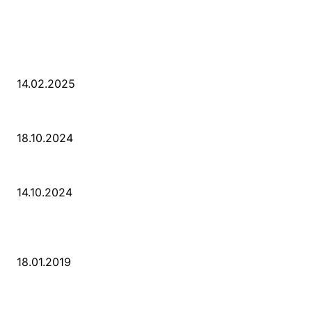
LETZE BEITRÄGE
WIR TRAUERN UM UNSEREN LIEBEN FREUND ROLAND ERMRICH.
14.02.2025
Der Abschied von der Park-Kultur
18.10.2024
Wir ziehen um – die erste Etappe
14.10.2024
POPULAR POSTS
PSD Bank Rhein-Ruhr eG verschenkt acht VW up!
18.01.2019
Der Turmbau am Hauptbahnhof