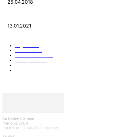
25.04.2018
25 Jahre Capitol Theater Düsseldorf
13.01.2021
KATEGORIEN
Allgemein
912
Park-Kultur
270
Essen und Trinken
117
Unser Quartier
114
Kultur
96
KÖ106
93
So finden Sie uns:
PARK-KULTUR
Oststraße 118, 40210 Düsseldorf
Telefon