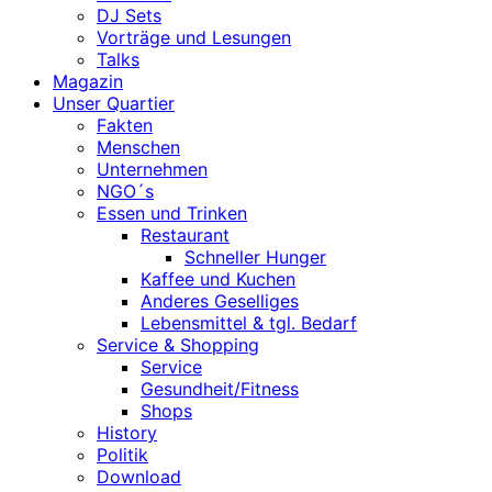
DJ Sets
Vorträge und Lesungen
Talks
Magazin
Unser Quartier
Fakten
Menschen
Unternehmen
NGO´s
Essen und Trinken
Restaurant
Schneller Hunger
Kaffee und Kuchen
Anderes Geselliges
Lebensmittel & tgl. Bedarf
Service & Shopping
Service
Gesundheit/Fitness
Shops
History
Politik
Download