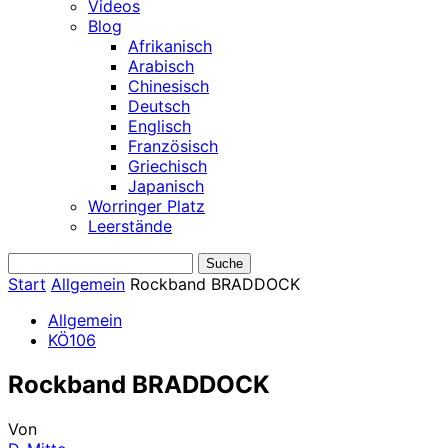
Videos
Blog
Afrikanisch
Arabisch
Chinesisch
Deutsch
Englisch
Französisch
Griechisch
Japanisch
Worringer Platz
Leerstände
Start
Allgemein
Rockband BRADDOCK
Allgemein
KÖ106
Rockband BRADDOCK
Von