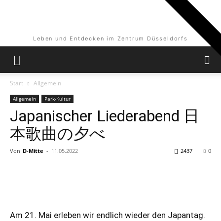
Leben und Entdecken im Zentrum Düsseldorfs
Start
Allgemein
Allgemein
Park-Kultur
Japanischer Liederabend 日
本歌曲の夕べ
Von
D-Mitte
-
11.05.2022
2437
0
Am 21. Mai erleben wir endlich wieder den Japantag.