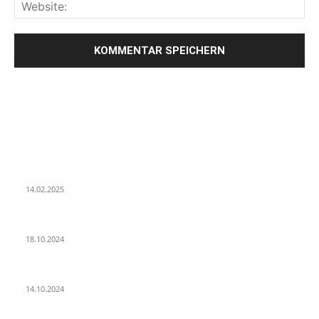
LETZE BEITRÄGE
WIR TRAUERN UM UNSEREN LIEBEN FREUND ROLAND ERMRICH.
14.02.2025
Der Abschied von der Park-Kultur
18.10.2024
Wir ziehen um – die erste Etappe
14.10.2024
POPULAR POSTS