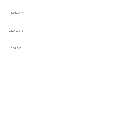
PSD Bank Rhein-Ruhr eG verschenkt acht VW up!
18.01.2019
Der Turmbau am Hauptbahnhof
25.04.2018
25 Jahre Capitol Theater Düsseldorf
13.01.2021
KATEGORIEN
Allgemein
912
Park-Kultur
270
Essen und Trinken
117
Unser Quartier
114
Kultur
96
KÖ106
93