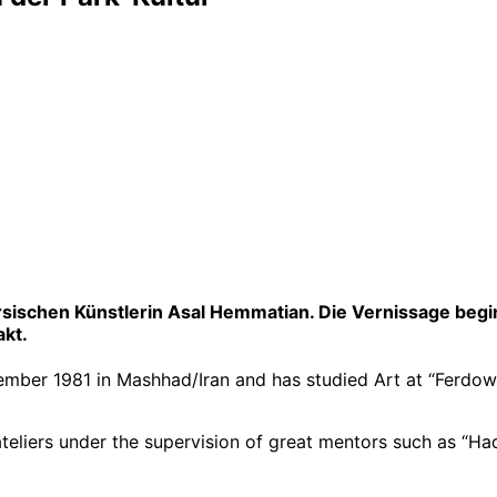
ischen Künstlerin Asal Hemmatian. Die Vernissage beginnt a
akt.
ber 1981 in Mashhad/Iran and has studied Art at “Ferdows
 ateliers under the supervision of great mentors such as 