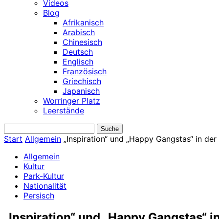
Videos
Blog
Afrikanisch
Arabisch
Chinesisch
Deutsch
Englisch
Französisch
Griechisch
Japanisch
Worringer Platz
Leerstände
Start
Allgemein
„Inspiration“ und „Happy Gangstas“ in der 
Allgemein
Kultur
Park-Kultur
Nationalität
Persisch
„Inspiration“ und „Happy Gangstas“ i