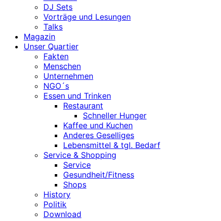
DJ Sets
Vorträge und Lesungen
Talks
Magazin
Unser Quartier
Fakten
Menschen
Unternehmen
NGO´s
Essen und Trinken
Restaurant
Schneller Hunger
Kaffee und Kuchen
Anderes Geselliges
Lebensmittel & tgl. Bedarf
Service & Shopping
Service
Gesundheit/Fitness
Shops
History
Politik
Download