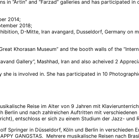
ns in “Artin” and “Farzad” galleries and has participated in 
ber 2014;
eptember 2018;
hibition, D-Mitte, Iran avangard, Dusseldorf, Germany on ma
 “Great Khorasan Museum” and the booth walls of the “Intern
“Ravand Gallery”, Mashhad, Iran and also acheived 2 Apprec
ty she is involved in. She has participated in 10 Photograp
ikalische Reise im Alter von 9 Jahren mit Klavierunterricht
h Berlin und nach zahlreichen Auftritten mit verschiedenen
richt), entschloss er sich zu einem Studium der Jazz- und
Rolf Springer in Düsseldorf, Köln und Berlin in verschied
HAPPY GANGSTAS. Mehrere musikalische Reisen nach Brasili