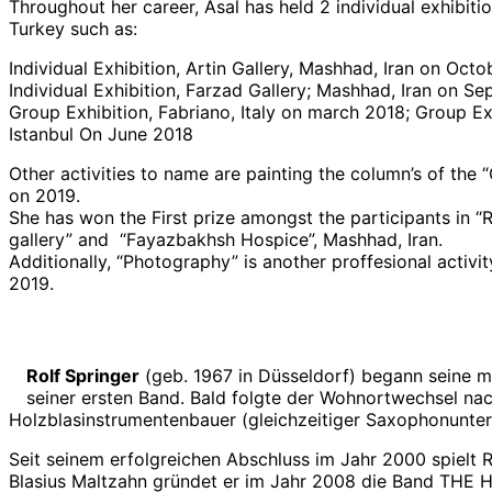
Throughout her career, Asal has held 2 individual exhibitio
Turkey such as:
Individual Exhibition, Artin Gallery, Mashhad, Iran on Octo
Individual Exhibition, Farzad Gallery; Mashhad, Iran on S
Group Exhibition, Fabriano, Italy on march 2018; Group Ex
Istanbul On June 2018
Other activities to name are painting the column’s of the
on 2019.
She has won the First prize amongst the participants in 
gallery” and “Fayazbakhsh Hospice”, Mashhad, Iran.
Additionally, “Photography” is another proffesional activi
2019.
Rolf Springer
(geb. 1967 in Düsseldorf) begann seine mus
seiner ersten Band. Bald folgte der Wohnortwechsel nac
Holzblasinstrumentenbauer (gleichzeitiger Saxophonunter
Seit seinem erfolgreichen Abschluss im Jahr 2000 spielt 
Blasius Maltzahn gründet er im Jahr 2008 die Band THE 