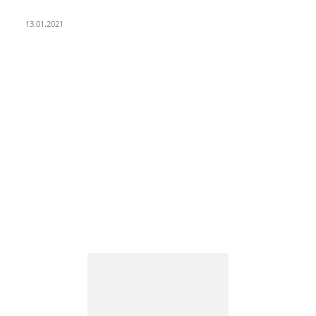
25 Jahre Capitol Theater Düsseldorf
13.01.2021
KATEGORIEN
Allgemein
912
Park-Kultur
270
Essen und Trinken
117
Unser Quartier
114
Kultur
96
KÖ106
93