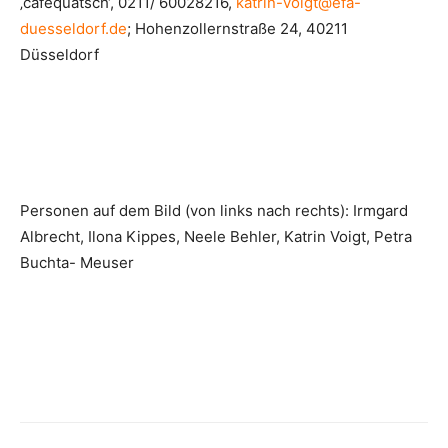
‚caféquatsch‘, 0211/ 60028216,
katrin-voigt@efa-
duesseldorf.de
; Hohenzollernstraße 24, 40211
Düsseldorf
Personen auf dem Bild (von links nach rechts): Irmgard
Albrecht, Ilona Kippes, Neele Behler, Katrin Voigt, Petra
Buchta- Meuser