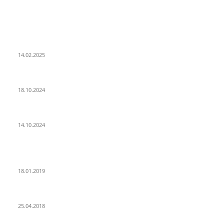
LETZE BEITRÄGE
WIR TRAUERN UM UNSEREN LIEBEN FREUND ROLAND ERMRICH.
14.02.2025
Der Abschied von der Park-Kultur
18.10.2024
Wir ziehen um – die erste Etappe
14.10.2024
POPULAR POSTS
PSD Bank Rhein-Ruhr eG verschenkt acht VW up!
18.01.2019
Der Turmbau am Hauptbahnhof
25.04.2018