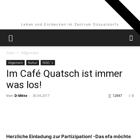
Leben und Entdecken im Zentrum Düsseldorfs
Start
Allgemein
Allgemein
Kultur
NGO´s
Im Café Quatsch ist immer
was los!
Von
D-Mitte
-
30.04.2017
12847
0
Herzliche Einladung zur Partizipation! -Das efa möchte