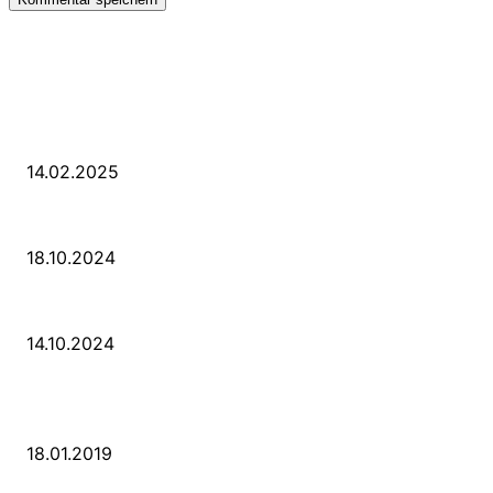
LETZE BEITRÄGE
WIR TRAUERN UM UNSEREN LIEBEN FREUND ROLAND ERMRICH.
14.02.2025
Der Abschied von der Park-Kultur
18.10.2024
Wir ziehen um – die erste Etappe
14.10.2024
POPULAR POSTS
PSD Bank Rhein-Ruhr eG verschenkt acht VW up!
18.01.2019