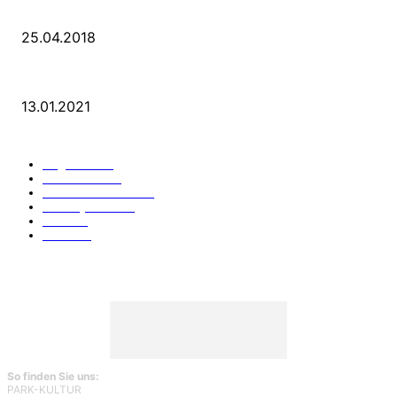
Der Turmbau am Hauptbahnhof
25.04.2018
25 Jahre Capitol Theater Düsseldorf
13.01.2021
KATEGORIEN
Allgemein
912
Park-Kultur
270
Essen und Trinken
117
Unser Quartier
114
Kultur
96
KÖ106
93
So finden Sie uns:
PARK-KULTUR