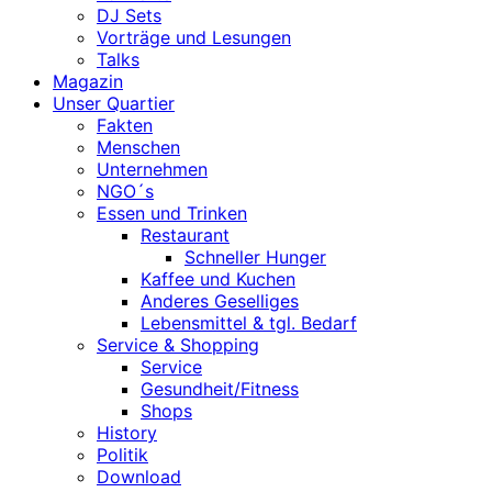
DJ Sets
Vorträge und Lesungen
Talks
Magazin
Unser Quartier
Fakten
Menschen
Unternehmen
NGO´s
Essen und Trinken
Restaurant
Schneller Hunger
Kaffee und Kuchen
Anderes Geselliges
Lebensmittel & tgl. Bedarf
Service & Shopping
Service
Gesundheit/Fitness
Shops
History
Politik
Download