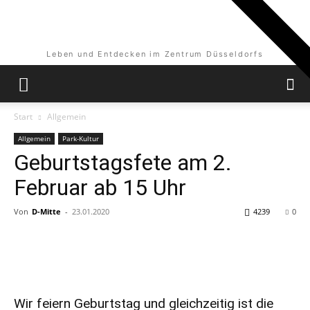
Leben und Entdecken im Zentrum Düsseldorfs
Start
Allgemein
Allgemein
Park-Kultur
Geburtstagsfete am 2.
Februar ab 15 Uhr
Von
D-Mitte
-
23.01.2020
4239
0
Wir feiern Geburtstag und gleichzeitig ist die