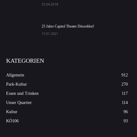
25.04.2018
25 Jahre Capitol Theater Düsseldorf
13.01.2021
KATEGORIEN
Allgemein
912
Park-Kultur
270
Essen und Trinken
117
Unser Quartier
114
Kultur
96
KÖ106
93