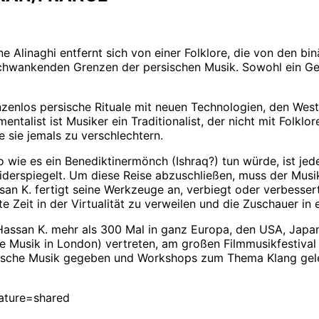
Alinaghi entfernt sich von einer Folklore, die von den bin
chwankenden Grenzen der persischen Musik. Sowohl ein Geige
enzenlos persische Rituale mit neuen Technologien, den We
talist ist Musiker ein Traditionalist, der nicht mit Folklo
 sie jemals zu verschlechtern.
o wie es ein Benediktinermönch (Ishraq?) tun würde, ist jed
ns widerspiegelt. Um diese Reise abzuschließen, muss der Mu
n K. fertigt seine Werkzeuge an, verbiegt oder verbessert t
 Zeit in der Virtualität zu verweilen und die Zuschauer in 
s Hassan K. mehr als 300 Mal in ganz Europa, den USA, Japan
ve Musik in London) vertreten, am großen Filmmusikfestival T
ische Musik gegeben und Workshops zum Thema Klang geleit
eature=shared