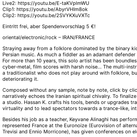
Live2: https://youtu.be/E-taKVplmWU
Clip1: https://youtu.be/AbyrVHIm8ok
Clip2: https://youtu.be/2SVYKXuVXTc
Eintritt frei, aber Spendenvorschlag 5 €!
oriental/electronic/rock – IRAN/FRANCE
Straying away from a folklore dominated by the binary ki
Persian music. As much a fiddler as an adamant defender 
For more than 10 years, this solo artist has been boundles
cyber-metal, film scores with harsh noise… The multi-instr
a traditionalist who does not play around with folklore, bu
deteriorating it.
Composed without any sample, note by note, click by click
narratively echoes the Iranian spiritual chivalry. To finali
a studio. Hassan K. crafts his tools, bends or upgrades trad
virtuality and to lead spectators towards a trance-like, int
Besides his job as a teacher, Keyvane Alinaghi has perfo
represented France at the Euronoize (Eurovision of alterna
Trevisi and Ennio Morricone), has given conferences on e