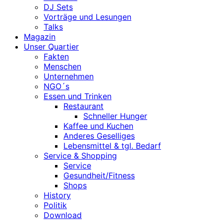
DJ Sets
Vorträge und Lesungen
Talks
Magazin
Unser Quartier
Fakten
Menschen
Unternehmen
NGO´s
Essen und Trinken
Restaurant
Schneller Hunger
Kaffee und Kuchen
Anderes Geselliges
Lebensmittel & tgl. Bedarf
Service & Shopping
Service
Gesundheit/Fitness
Shops
History
Politik
Download