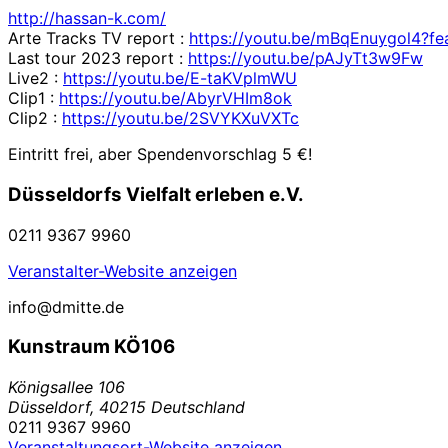
http://hassan-k.com/
Arte Tracks TV report :
https://youtu.be/mBqEnuygol4?fe
Last tour 2023 report :
https://youtu.be/pAJyTt3w9Fw
Live2 :
https://youtu.be/E-taKVplmWU
Clip1 :
https://youtu.be/AbyrVHIm8ok
Clip2 :
https://youtu.be/2SVYKXuVXTc
Eintritt frei, aber Spendenvorschlag 5 €!
Düsseldorfs Vielfalt erleben e.V.
0211 9367 9960
Veranstalter-Website anzeigen
info@dmitte.de
Kunstraum KÖ106
Königsallee 106
Düsseldorf
,
40215
Deutschland
0211 9367 9960
Veranstaltungsort-Website anzeigen