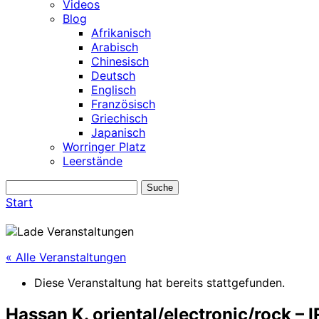
Videos
Blog
Afrikanisch
Arabisch
Chinesisch
Deutsch
Englisch
Französisch
Griechisch
Japanisch
Worringer Platz
Leerstände
Start
« Alle Veranstaltungen
Diese Veranstaltung hat bereits stattgefunden.
Hassan K. oriental/electronic/rock 