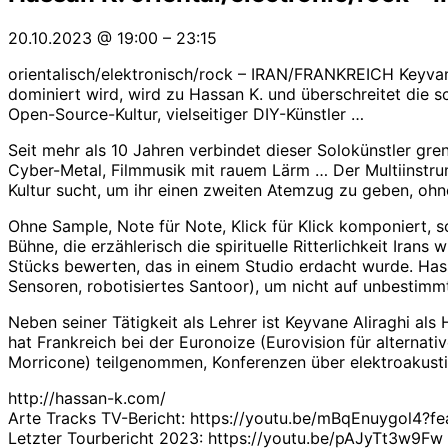
20.10.2023
@
19:00
–
23:15
orientalisch/elektronisch/rock – IRAN/FRANKREICH Keyvane 
dominiert wird, wird zu Hassan K. und überschreitet die s
Open-Source-Kultur, vielseitiger DIY-Künstler …
Seit mehr als 10 Jahren verbindet dieser Solokünstler gr
Cyber-Metal, Filmmusik mit rauem Lärm … Der Multiinstrumen
Kultur sucht, um ihr einen zweiten Atemzug zu geben, ohne
Ohne Sample, Note für Note, Klick für Klick komponiert, s
Bühne, die erzählerisch die spirituelle Ritterlichkeit Ira
Stücks bewerten, das in einem Studio erdacht wurde. Hassa
Sensoren, robotisiertes Santoor), um nicht auf unbestimmte
Neben seiner Tätigkeit als Lehrer ist Keyvane Aliraghi al
hat Frankreich bei der Euronoize (Eurovision für alternati
Morricone) teilgenommen, Konferenzen über elektroakust
http://hassan-k.com/
Arte Tracks TV-Bericht: https://youtu.be/mBqEnuygol4?f
Letzter Tourbericht 2023: https://youtu.be/pAJyTt3w9Fw