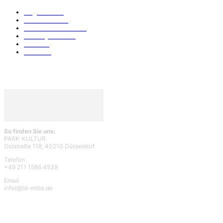
Allgemein
912
Park-Kultur
270
Essen und Trinken
117
Unser Quartier
114
Kultur
96
KÖ106
93
So finden Sie uns:
PARK-KULTUR
Oststraße 118, 40210 Düsseldorf
Telefon
+49 211 1586 4539
Email
info(@)d-mitte.de