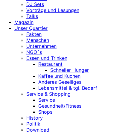
DJ Sets
Vorträge und Lesungen
Talks
Magazin
Unser Quartier
Fakten
Menschen
Unternehmen
NGO´s
Essen und Trinken
Restaurant
Schneller Hunger
Kaffee und Kuchen
Anderes Geselliges
Lebensmittel & tgl. Bedarf
Service & Shopping
Service
Gesundheit/Fitness
Shops
History
Politik
Download