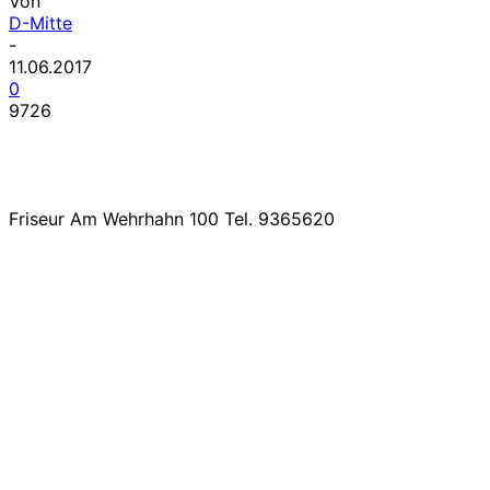
Von
D-Mitte
-
11.06.2017
0
9726
Friseur Am Wehrhahn 100 Tel. 9365620