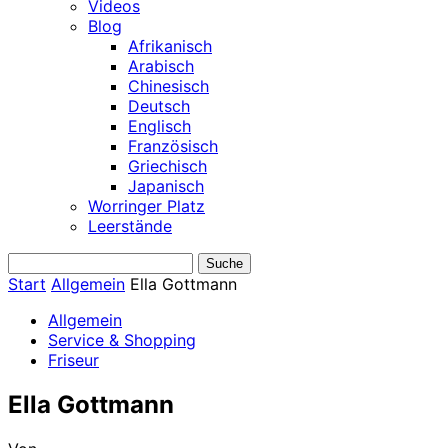
Videos
Blog
Afrikanisch
Arabisch
Chinesisch
Deutsch
Englisch
Französisch
Griechisch
Japanisch
Worringer Platz
Leerstände
Start
Allgemein
Ella Gottmann
Allgemein
Service & Shopping
Friseur
Ella Gottmann