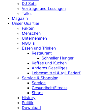
DJ Sets
Vorträge und Lesungen
Talks
Magazin
Unser Quartier
Fakten
Menschen
Unternehmen
NGO´s
Essen und Trinken
Restaurant
Schneller Hunger
Kaffee und Kuchen
Anderes Geselliges
Lebensmittel & tgl. Bedarf
Service & Shopping
Service
Gesundheit/Fitness
Shops
History
Politik
Download