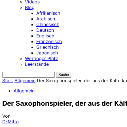
Videos
Blog
Afrikanisch
Arabisch
Chinesisch
Deutsch
Englisch
Französisch
Griechisch
Japanisch
Worringer Platz
Leerstände
Start
Allgemein
Der Saxophonspieler, der aus der Kälte k
Allgemein
Der Saxophonspieler, der aus der Käl
Von
D-Mitte