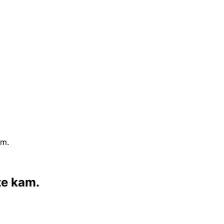
am.
te kam.