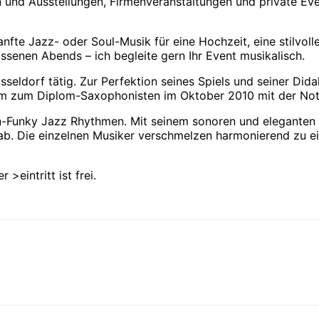
en und Ausstellungen, Firmenveranstaltungen und private Ev
te Jazz- oder Soul-Musik für eine Hochzeit, eine stilvolle
assenen Abends – ich begleite gern Ihr Event musikalisch.
sseldorf tätig. Zur Perfektion seines Spiels und seiner Did
ium zum Diplom-Saxophonisten im Oktober 2010 mit der Not
tin-Funky Jazz Rhythmen. Mit seinem sonoren und elegante
n ab. Die einzelnen Musiker verschmelzen harmonierend zu
>eintritt ist frei.