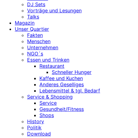
DJ Sets
Vorträge und Lesungen
Talks
Magazin
Unser Quartier
Fakten
Menschen
Unternehmen
NGO´s
Essen und Trinken
Restaurant
Schneller Hunger
Kaffee und Kuchen
Anderes Geselliges
Lebensmittel & tgl. Bedarf
Service & Shopping
Service
Gesundheit/Fitness
Shops
History
Politik
Download