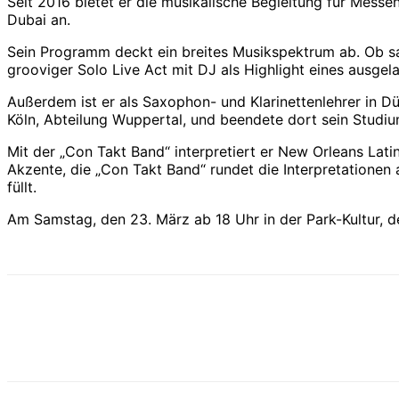
Seit 2016 bietet er die musikalische Begleitung für Mess
Dubai an.
Sein Programm deckt ein breites Musikspektrum ab. Ob sanf
grooviger Solo Live Act mit DJ als Highlight eines ausgel
Außerdem ist er als Saxophon- und Klarinettenlehrer in Dü
Köln, Abteilung Wuppertal, und beendete dort sein Stud
Mit der „Con Takt Band“ interpretiert er New Orleans La
Akzente, die „Con Takt Band“ rundet die Interpretatione
füllt.
Am Samstag, den 23. März ab 18 Uhr in der Park-Kultur, der 