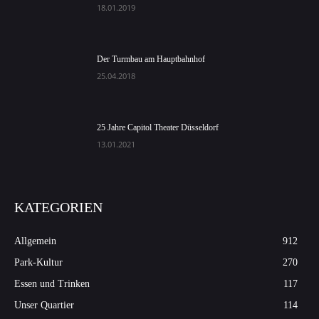
18.01.2019
Der Turmbau am Hauptbahnhof
25.04.2018
25 Jahre Capitol Theater Düsseldorf
13.01.2021
KATEGORIEN
Allgemein
912
Park-Kultur
270
Essen und Trinken
117
Unser Quartier
114