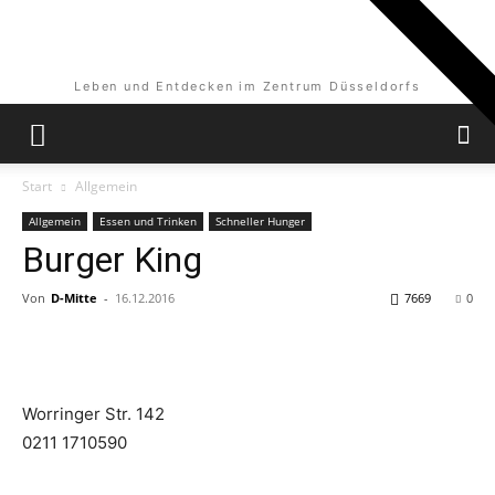
Leben und Entdecken im Zentrum Düsseldorfs
Start
Allgemein
Allgemein
Essen und Trinken
Schneller Hunger
Burger King
Von
D-Mitte
-
16.12.2016
7669
0
Worringer Str. 142
0211 1710590