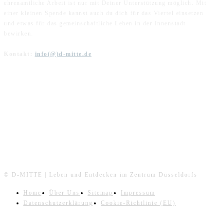
ehrenamtliche Arbeit ist nur mit Deiner Unterstützung möglich. Mit
einer kleinen Spende kannst auch du dich für das Viertel einsetzen
und etwas für das gemeinschaftliche Leben in der Innenstadt
bewirken.
Kontakt:
info(@)d-mitte.de
FOLGE UNS
© D-MITTE | Leben und Entdecken im Zentrum Düsseldorfs
Home
Über Uns
Sitemap
Impressum
Datenschutzerklärung
Cookie-Richtlinie (EU)