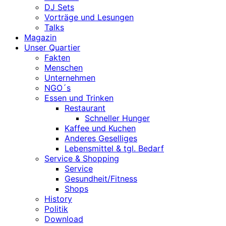
DJ Sets
Vorträge und Lesungen
Talks
Magazin
Unser Quartier
Fakten
Menschen
Unternehmen
NGO´s
Essen und Trinken
Restaurant
Schneller Hunger
Kaffee und Kuchen
Anderes Geselliges
Lebensmittel & tgl. Bedarf
Service & Shopping
Service
Gesundheit/Fitness
Shops
History
Politik
Download