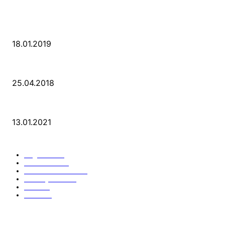
POPULAR POSTS
PSD Bank Rhein-Ruhr eG verschenkt acht VW up!
18.01.2019
Der Turmbau am Hauptbahnhof
25.04.2018
25 Jahre Capitol Theater Düsseldorf
13.01.2021
KATEGORIEN
Allgemein
912
Park-Kultur
270
Essen und Trinken
117
Unser Quartier
114
Kultur
96
KÖ106
93