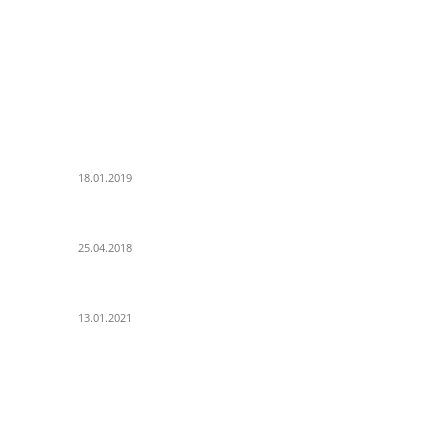
POPULAR POSTS
K
PSD Bank Rhein-Ruhr eG verschenkt acht VW up!
Al
18.01.2019
Pa
Es
Der Turmbau am Hauptbahnhof
25.04.2018
Un
Ku
25 Jahre Capitol Theater Düsseldorf
K
13.01.2021
ER UNS
F