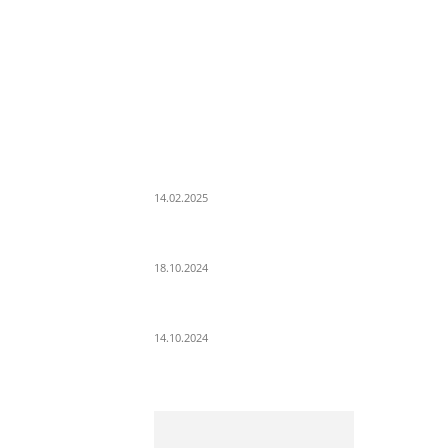
LETZE BEITRÄGE
WIR TRAUERN UM UNSEREN LIEBEN FREUND
ROLAND ERMRICH.
14.02.2025
Der Abschied von der Park-Kultur
18.10.2024
Wir ziehen um – die erste Etappe
14.10.2024
ÜB