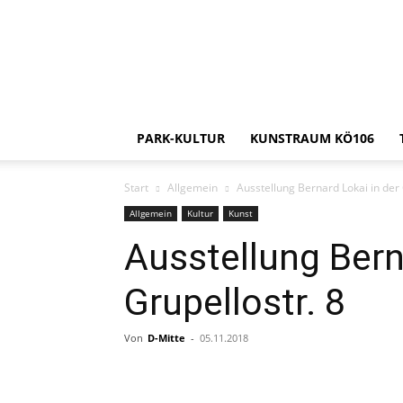
PARK-KULTUR
KUNSTRAUM KÖ106
Start
Allgemein
Ausstellung Bernard Lokai in der 
Allgemein
Kultur
Kunst
Ausstellung Bern
Grupellostr. 8
Von
D-Mitte
-
05.11.2018