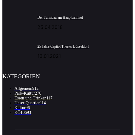
Der Turmbau am Hauptbahnhof
25.04.2018
25 Jahre Capitol Theater Düsseldorf
13.01.2021
KATEGORIEN
Allgemein
912
Park-Kultur
270
Essen und Trinken
117
Unser Quartier
114
Kultur
96
KÖ106
93