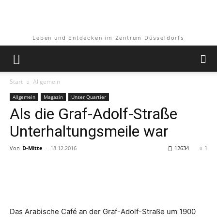
Leben und Entdecken im Zentrum Düsseldorfs
Start
Allgemein
Allgemein
Magazin
Unser Quartier
Als die Graf-Adolf-Straße
Unterhaltungsmeile war
Von
D-Mitte
-
18.12.2016
12634
1
Das Arabische Café an der Graf-Adolf-Straße um 1900