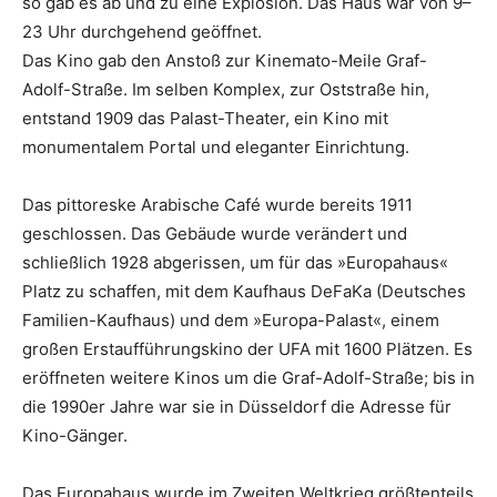
so gab es ab und zu eine Explosion. Das Haus war von 9–
23 Uhr durchgehend geöffnet.
Das Kino gab den Anstoß zur Kinemato-Meile Graf-
Adolf-Straße. Im selben Komplex, zur Oststraße hin,
entstand 1909 das Palast-Theater, ein Kino mit
monumentalem Portal und eleganter Einrichtung.
Das pittoreske Arabische Café wurde bereits 1911
geschlossen. Das Gebäude wurde verändert und
schließlich 1928 abgerissen, um für das »Europahaus«
Platz zu schaffen, mit dem Kaufhaus DeFaKa (Deutsches
Familien-Kaufhaus) und dem »Europa-Palast«, einem
großen Erstaufführungskino der UFA mit 1600 Plätzen. Es
eröffneten weitere Kinos um die Graf-Adolf-Straße; bis in
die 1990er Jahre war sie in Düsseldorf die Adresse für
Kino-Gänger.
Das Europahaus wurde im Zweiten Weltkrieg größtenteils