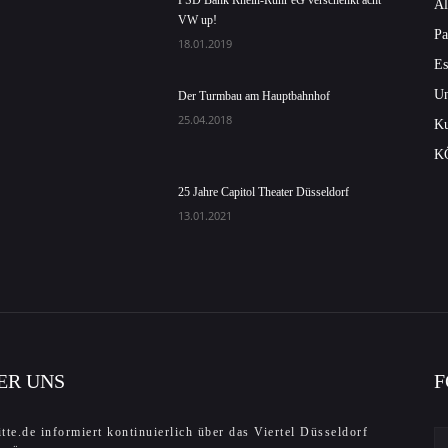
PSD Bank Rhein-Ruhr eG verschenkt acht
Al
VW up!
Pa
18.01.2019
Es
Un
Der Turmbau am Hauptbahnhof
25.04.2018
Ku
K
25 Jahre Capitol Theater Düsseldorf
13.01.2021
ER UNS
F
tte.de informiert kontinuierlich über das Viertel Düsseldorf