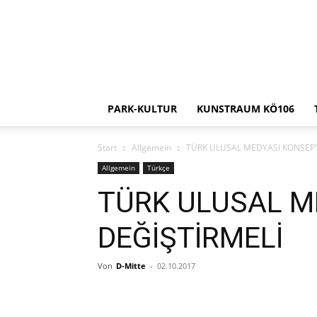
PARK-KULTUR
KUNSTRAUM KÖ106
Start
Allgemein
TÜRK ULUSAL MEDYASI KONSEPT
Allgemein
Türkçe
TÜRK ULUSAL M
DEĞİŞTİRMELİ
Von
D-Mitte
-
02.10.2017