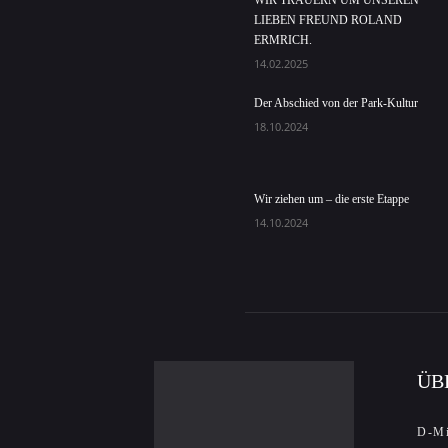
WIR TRAUERN UM UNSEREN
LIEBEN FREUND ROLAND
ERMRICH.
14.02.2025
Der Abschied von der Park-Kultur
18.10.2024
Wir ziehen um – die erste Etappe
14.10.2024
ÜB
D-Mi