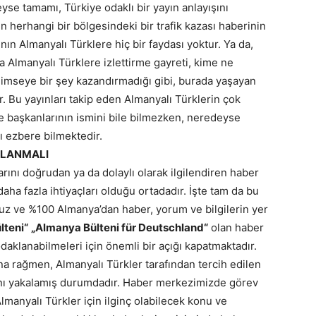
se tamamı, Türkiye odaklı bir yayın anlayışını
 herhangi bir bölgesindeki bir trafik kazası haberinin
ın Almanyalı Türklere hiç bir faydası yoktur. Ya da,
a Almanyalı Türklere izlettirme gayreti, kime ne
 Kimseye bir şey kazandırmadığı gibi, burada yaşayan
. Bu yayınları takip eden Almanyalı Türklerin çok
e başkanlarının ismini bile bilmezken, neredeyse
ı ezbere bilmektedir.
KLANMALI
arını doğrudan ya da dolaylı olarak ilgilendiren haber
aha fazla ihtiyaçları olduğu ortadadır. İşte tam da bu
uz ve %100 Almanya’dan haber, yorum ve bilgilerin yer
lteni“
„Almanya Bülteni für Deutschland“
olan haber
daklanabilmeleri için önemli bir açığı kapatmaktadır.
ına rağmen, Almanyalı Türkler tarafından tercih edilen
sını yakalamış durumdadır. Haber merkezimizde görev
lmanyalı Türkler için ilginç olabilecek konu ve