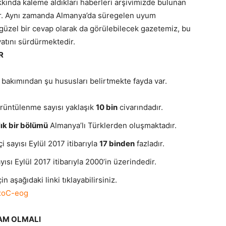
kkında kaleme aldıkları haberleri arşivimizde bulunan
ler. Aynı zamanda Almanya’da süregelen uyum
ş güzel bir cevap olarak da görülebilecek gazetemiz, bu
yatını sürdürmektedir.
R
 bakımından şu hususları belirtmekte fayda var.
örüntülenme sayısı yaklaşık
10 bin
civarındadır.
ık bir bölümü
Almanya’lı Türklerden oluşmaktadır.
i sayısı Eylül 2017 itibarıyla
17 binden
fazladır.
ayısı Eylül 2017 itibarıyla 2000’in üzerindedir.
 aşağıdaki linki tıklayabilirsiniz.
xoC-eog
HAM OLMALI