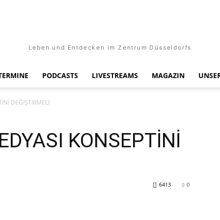
Leben und Entdecken im Zentrum Düsseldorfs
TERMINE
PODCASTS
LIVESTREAMS
MAGAZIN
UNSER
İNİ DEĞİŞTİRMELİ
EDYASI KONSEPTİNİ
6413
0