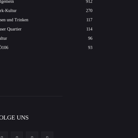
lgemein
912
rk-Kultur
270
sen und Trinken
117
ser Quartier
114
ltur
96
Ö106
93
OLGE UNS