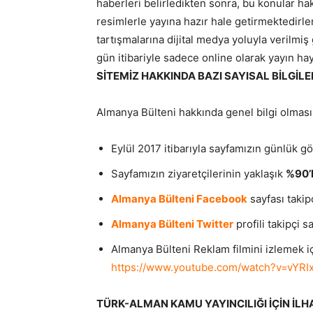
haberleri belirledikten sonra, bu konular ha
resimlerle yayına hazır hale getirmektedir
tartışmalarına dijital medya yoluyla verilmi
gün itibariyle sadece online olarak yayın ha
SİTEMİZ HAKKINDA BAZI SAYISAL BİLGİLE
Almanya Bülteni hakkında genel bilgi olması
Eylül 2017 itibarıyla sayfamızın günlük g
Sayfamızın ziyaretçilerinin yaklaşık
%90’l
Almanya Bülteni Facebook
sayfası takipç
Almanya Bülteni Twitter
profili takipçi s
Almanya Bülteni Reklam filmini izlemek için
https://www.youtube.com/watch?v=vYRI
TÜRK-ALMAN KAMU YAYINCILIĞI İÇİN İL