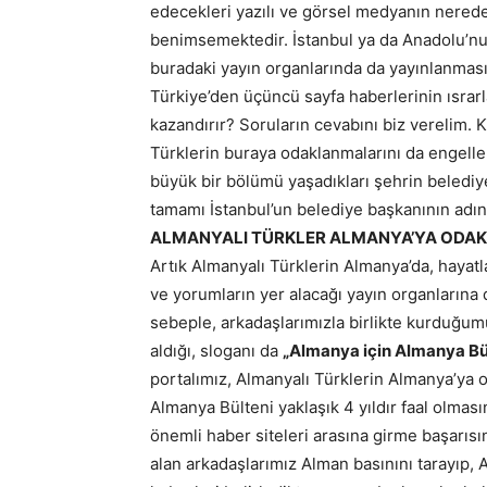
edecekleri yazılı ve görsel medyanın neredey
benimsemektedir. İstanbul ya da Anadolu’nun
buradaki yayın organlarında da yayınlanmasın
Türkiye’den üçüncü sayfa haberlerinin ısrarl
kazandırır? Soruların cevabını biz verelim.
Türklerin buraya odaklanmalarını da engeller
büyük bir bölümü yaşadıkları şehrin belediy
tamamı İstanbul’un belediye başkanının adın
ALMANYALI TÜRKLER ALMANYA’YA ODA
Artık Almanyalı Türklerin Almanya’da, hayatl
ve yorumların yer alacağı yayın organlarına d
sebeple, arkadaşlarımızla birlikte kurduğum
aldığı, sloganı da
„Almanya için Almanya Bü
portalımız, Almanyalı Türklerin Almanya’ya o
Almanya Bülteni yaklaşık 4 yıldır faal olmas
önemli haber siteleri arasına girme başarı
alan arkadaşlarımız Alman basınını tarayıp, A