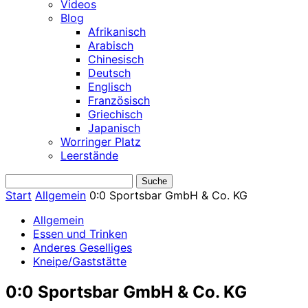
Videos
Blog
Afrikanisch
Arabisch
Chinesisch
Deutsch
Englisch
Französisch
Griechisch
Japanisch
Worringer Platz
Leerstände
Start
Allgemein
0:0 Sportsbar GmbH & Co. KG
Allgemein
Essen und Trinken
Anderes Geselliges
Kneipe/Gaststätte
0:0 Sportsbar GmbH & Co. KG