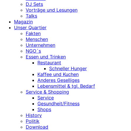
DJ Sets
Vorträge und Lesungen
Talks
Magazin
Unser Quartier
Fakten
Menschen
Unternehmen
NGO´s
Essen und Trinken
Restaurant
Schneller Hunger
Kaffee und Kuchen
Anderes Geselliges
Lebensmittel & tgl. Bedarf
Service & Shopping
Service
Gesundheit/Fitness
Shops
History
Politik
Download