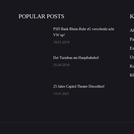
POPULAR POSTS
K
PSD Bank Rhein-Ruhr eG verschenkt acht
Al
VW up!
Pa
18.01.2019
Es
Un
Der Turmbau am Hauptbahnhof
25.04.2018
Ku
K
25 Jahre Capitol Theater Düsseldorf
13.01.2021