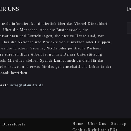
ER UNS
F
tte.de informiert kontinuierlich über das Viertel Düsseldorf
e. Über die Menschen, über die Businesswelt, die
nisationen und Einrichtungen, die hier zu Hause sind, vor
m über die Aktionen und Projekte von Einzelnen oder Gruppen;
n es die Kirchen, Vereine, NGOs oder politische Parteien.
re ehrenamtliche Arbeit ist nur mit Deiner Unterstützung
ich. Mit einer kleinen Spende kannst auch du dich für das
tel einsetzen und etwas für das gemeinschaftliche Leben in der
nstadt bewirken.
takt:
info(@)d-mitte.de
Home
Über Uns
Sitemap
 Düsseldorfs
Cookie-Richtlinie (EU)