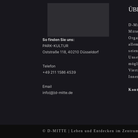
ÜB
D-Mi
Mitt
Orga
So finden Sie uns:
alle
PARK-KULTUR
seie
Oststraße 118, 40210 Düsseldorf
Unse
mögl
Telefon
Vier
+49 211 1586 4539
Inne
Email
Kon
info(@)d-mitte.de
© D-MITTE | Leben und Entdecken im Zentrum