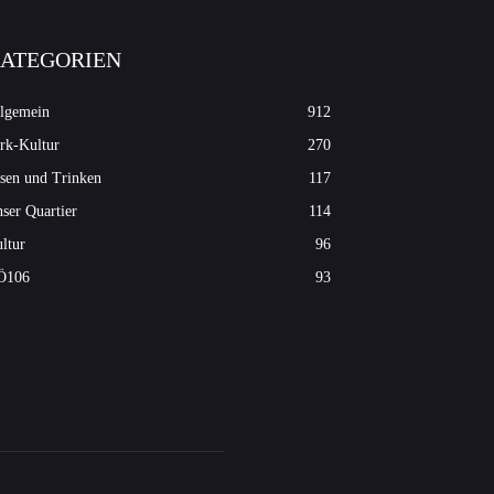
ATEGORIEN
lgemein
912
rk-Kultur
270
sen und Trinken
117
ser Quartier
114
ltur
96
Ö106
93