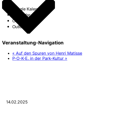
Google Kalender
iCalendar
Outlook 365
Outlook Live
Veranstaltung-Navigation
«
Auf den Spuren von Henri Matisse
P-O-K-E. in der Park-Kultur
»
LETZE BEITRÄGE
WIR TRAUERN UM UNSEREN LIEBEN FREUND ROLAND ERMRICH.
14.02.2025
Der Abschied von der Park-Kultur