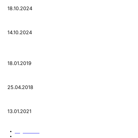
18.10.2024
Wir ziehen um – die erste Etappe
14.10.2024
POPULAR POSTS
PSD Bank Rhein-Ruhr eG verschenkt acht VW up!
18.01.2019
Der Turmbau am Hauptbahnhof
25.04.2018
25 Jahre Capitol Theater Düsseldorf
13.01.2021
KATEGORIEN
Allgemein
912
Park-Kultur
270