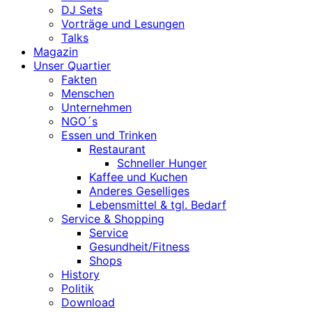
DJ Sets
Vorträge und Lesungen
Talks
Magazin
Unser Quartier
Fakten
Menschen
Unternehmen
NGO´s
Essen und Trinken
Restaurant
Schneller Hunger
Kaffee und Kuchen
Anderes Geselliges
Lebensmittel & tgl. Bedarf
Service & Shopping
Service
Gesundheit/Fitness
Shops
History
Politik
Download