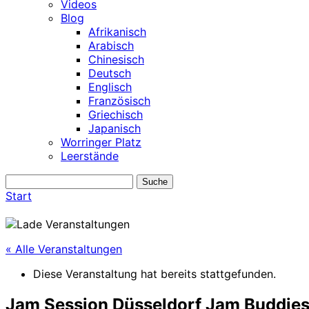
Videos
Blog
Afrikanisch
Arabisch
Chinesisch
Deutsch
Englisch
Französisch
Griechisch
Japanisch
Worringer Platz
Leerstände
Start
« Alle Veranstaltungen
Diese Veranstaltung hat bereits stattgefunden.
Jam Session Düsseldorf Jam Buddie