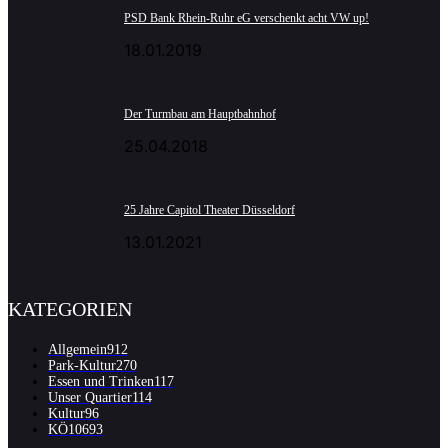
PSD Bank Rhein-Ruhr eG verschenkt acht VW up!
18.01.2019
Der Turmbau am Hauptbahnhof
25.04.2018
25 Jahre Capitol Theater Düsseldorf
13.01.2021
KATEGORIEN
Allgemein
912
Park-Kultur
270
Essen und Trinken
117
Unser Quartier
114
Kultur
96
KÖ106
93