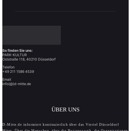
So finden Sie uns:
PARK-KULTUR
Oststraße 118, 40210 Düsseldorf
Telefon
+49 211 1586 4539
Email
info(@)d-mitte.de
ÜBER UNS
D-Mitte.de informiert kontinuierlich über das Viertel Düsseldorf
Mitte. Über die Menschen, über die Businesswelt, die Organisationen