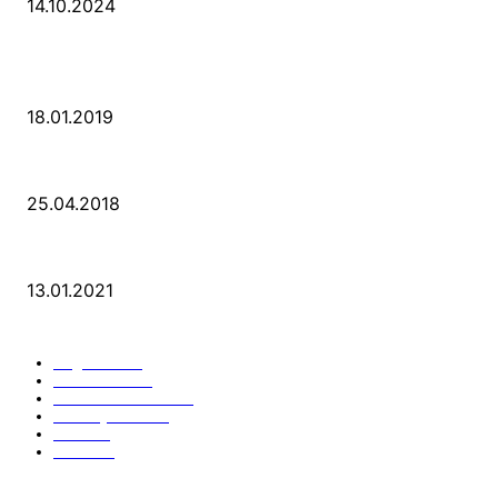
14.10.2024
POPULAR POSTS
PSD Bank Rhein-Ruhr eG verschenkt acht VW up!
18.01.2019
Der Turmbau am Hauptbahnhof
25.04.2018
25 Jahre Capitol Theater Düsseldorf
13.01.2021
KATEGORIEN
Allgemein
912
Park-Kultur
270
Essen und Trinken
117
Unser Quartier
114
Kultur
96
KÖ106
93