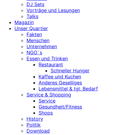
DJ Sets
Vorträge und Lesungen
Talks
Magazin
Unser Quartier
Fakten
Menschen
Unternehmen
NGO´s
Essen und Trinken
Restaurant
Schneller Hunger
Kaffee und Kuchen
Anderes Geselliges
Lebensmittel & tgl. Bedarf
Service & Shopping
Service
Gesundheit/Fitness
Shops
History
Politik
Download