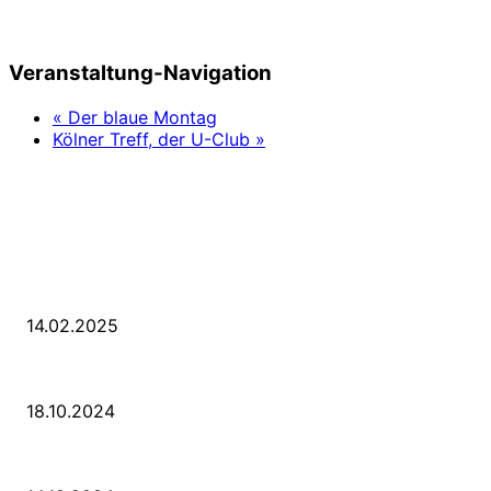
Veranstaltung-Navigation
«
Der blaue Montag
Kölner Treff, der U-Club
»
LETZE BEITRÄGE
WIR TRAUERN UM UNSEREN LIEBEN FREUND ROLAND ERMRICH.
14.02.2025
Der Abschied von der Park-Kultur
18.10.2024
Wir ziehen um – die erste Etappe